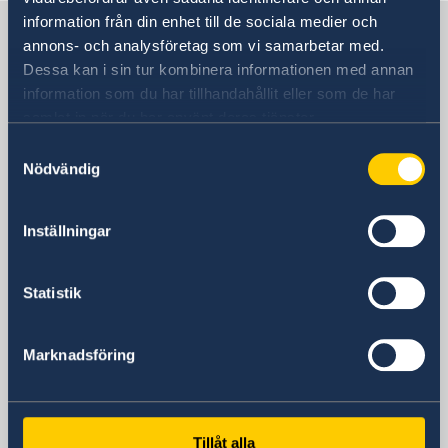
Försäkringsskydd
Övriga upplysningar
information från din enhet till de sociala medier och
Sverige i Saudiarabien
annons- och analysföretag som vi samarbetar med.
Dessa kan i sin tur kombinera informationen med annan
information som du har tillhandahållit eller som de har
SVENSKA UTLANDSMYNDIGHETER I
samlat in när du har använt deras tjänster.
SAUDIARABIEN
Samtyckesval
Nödvändig
Här hittar du länkar till de svenska
utlandsmyndigheterna i Saudiarabien.
Inställningar
Saudiarabien, Riyadh
Statistik
SVENSKA HONORÄRKONSULAT I
Marknadsföring
SAUDIARABIEN
Svenska konsulat i Saudiarabien.
Tillåt alla