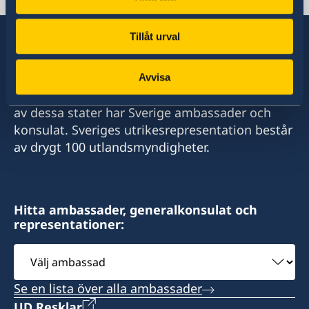
Jeddah
Telefon
Tillåt urval
+966 2 6069005 ext. 219
Sverige har diplomatiska förbindelser med i
Avvisa
E-post
stort sett alla stater i världen. I ungefär hälften
av dessa stater har Sverige ambassader och
HonoraryConsul@alsulaimangroup.com
konsulat. Sveriges utrikesrepresentation består
av drygt 100 utlandsmyndigheter.
Fax
+966 2 60 69 007
Cross section of Rawdah Street with Prince
Hitta ambassader, generalkonsulat och
representationer:
Sultan Street
Al-Sulaiman Business Center
Välj
8:th Floor
ambassad
Se en lista över alla ambassader
Postadress:
UD Resklar