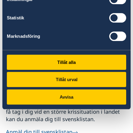
reseinformation om världens länder från
Sveriges ambassader.
Statistik
Om UD Resklar på regeringen.se
Marknadsföring
Tillåt alla
Tillåt urval
Anmäl din utlandsvistelse
Avvisa
Om du vill att UD eller ambassaden ska kunna
få tag i dig vid en större krissituation i landet
kan du anmäla dig till svensklistan.
Anmäl dig till svensklistan