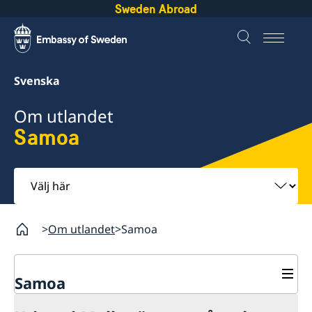
Sweden Abroad
Svenska
Om utlandet
Samoa
Välj
här
Om utlandet
Samoa
Samoa
Rösta i Samoa