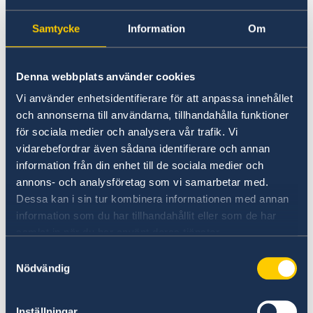
Rösta i valen 2026
Samtycke
Information
Om
Den 13 september 2026 är det val till riksdag,
region- och kommunfullmäktige. Om du är
Denna webbplats använder cookies
utomlands kan du antingen förtidsrösta på en
ambassad eller ett konsulat eller brevrösta.
Vi använder enhetsidentifierare för att anpassa innehållet
och annonserna till användarna, tillhandahålla funktioner
Val 2026
för sociala medier och analysera vår trafik. Vi
vidarebefordrar även sådana identifierare och annan
information från din enhet till de sociala medier och
annons- och analysföretag som vi samarbetar med.
Dessa kan i sin tur kombinera informationen med annan
information som du har tillhandahållit eller som de har
samlat in när du har använt deras tjänster.
Samtyckesval
Nödvändig
UD:s reseinformation direkt i fickan
I appen UD Resklar finns råd och
Inställningar