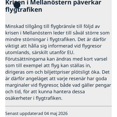
Krisen i Mellanöstern påverkar
Hjälp till svenskar i Samoa
flygtrafiken
Rösta i Samoa
Reseinformation
Hjälp kring medborgarskap
Ambassadens reseinformation
Akut hjälp
Minskad tillgång till flygbränsle till följd av
Pass utomlands
Aktuella händelser
krisen i Mellanöstern leder till såväl större som
Allmänna säkerhetsläget
mindre störningar i flygtrafiken. Det är därför
Terrorism
viktigt att hålla sig informerad vid flygresor
Naturförhållanden och katastrofer
utomlands, särskilt utanför EU.
In- och utresebestämmelser
Förutsättningarna kan ändras med kort varsel
Hälso- och sjukvård
Lokala lagar och sedvänjor
som till exempel att flyg kan ställas in,
Kriminalitet och personlig säkerhet
dirigeras om och biljettpriser plötsligt öka. Det
Trafiksäkerhet
är därför angeläget att varje resenär har goda
Försäkringsskydd
marginaler vid flygresor, både vad gäller pengar
Övriga upplysningar
och tid, för att kunna hantera dessa
Resa i landet
osäkerheter i flygtrafiken.
Senast uppdaterad 04 maj 2026