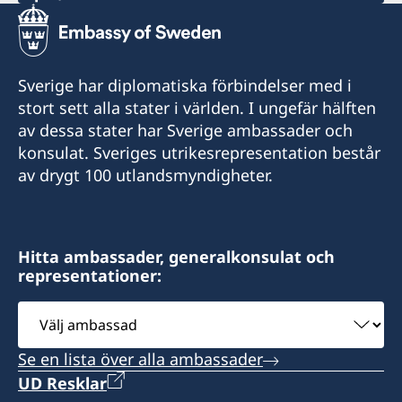
Tel:
+685 7744885
Sverige har diplomatiska förbindelser med i
E-post:
stort sett alla stater i världen. I ungefär hälften
av dessa stater har Sverige ambassader och
wallworklamblawyers@gmail.com
konsulat. Sveriges utrikesrepresentation består
Sveriges honorärkonsulat i Apia
av drygt 100 utlandsmyndigheter.
Wallwork Lamb Lawyers
Island Rock Complex
Tufuiopa
Hitta ambassader, generalkonsulat och
Apia
representationer:
Samoa
Välj
Öppettider: Enligt överenskommelse
ambassad
Se en lista över alla ambassader
Honorärkonsul
UD Resklar