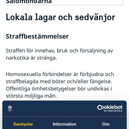
Salomonöarna
Rösta i Salomonöarna
Lokala lagar och sedvänjor
Hjälp till svenskar i Salomonöarna
Rösta i Salomonöarna
Reseinformation
Akut hjälp
Straffbestämmelser
Ambassadens reseinformation
Pass utomlands
Hjälp kring medborgarskap
Aktuella händelser
Straffen för innehav, bruk och försäljning av
Allmänna säkerhetsläget
narkotika är stränga.
Terrorism
Naturförhållanden och katastrofer
In- och utresebestämmelser
Homosexuella förbindelser är förbjudna och
Hälso- och sjukvård
straffbelagda med böter och/eller fängelse.
Lokala lagar och sedvänjor
Offentliga ömhetsbetygelser bör undvikas i
Kriminalitet och personlig säkerhet
största möjliga mån.
Trafiksäkerhet
Försäkringsskydd
Övriga upplysningar
Klädsel och uppförande i landet följer en
konservativ standard, särskilt för kvinnor.
Samtycke
Information
Om
Svordomar är förbjudna och kan leda till