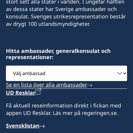
stort sett alla stater i världen. I ungefär hälften
av dessa stater har Sverige ambassader och
honoraryconsulsweden@gmail.com
konsulat. Sveriges utrikesrepresentation består
Sveriges honorärkonsulat i Honiara - temporärt
av drygt 100 utlandsmyndigheter.
stängt för besök
(c/o Island Enterprises LTD
Main Road Ranadi Industrial Estate
Hitta ambassader, generalkonsulat och
Honiara
representationer:
Solomon Islands)
Välj
Notera att konsulatet är temporärt stängt för
ambassad
besök men kan kontaktas via telefon eller
Se en lista över alla ambassader
email.
UD Resklar
Honorärkonsul
Få aktuell reseinformation direkt i fickan med
appen UD Resklar. Läs mer på regeringen.se.
Jessica Bradford
Svensklistan