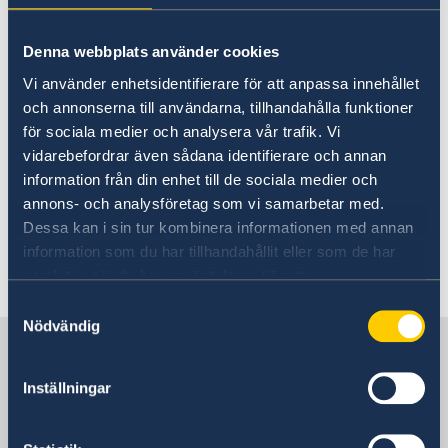
kraftiga kompensationskrav och/eller fängelse.
På Salomonöarna är landägande både en viktig
Denna webbplats använder cookies
och känslig fråga. I vissa fall kan du krävas på
Vi använder enhetsidentifierare för att anpassa innehållet
en avgift ifall du går på privat mark eller
och annonserna till användarna, tillhandahålla funktioner
använder någons privata strand. Vissa områden
för sociala medier och analysera vår trafik. Vi
kan bara besökas av män.
vidarebefordrar även sådana identifierare och annan
information från din enhet till de sociala medier och
Innehav och/eller import av pornografiskt
annons- och analysföretag som vi samarbetar med.
material är olagligt och straffbelagt med böter.
Dessa kan i sin tur kombinera informationen med annan
information som du har tillhandahållit eller som de har
Senast uppdaterad 03 aug. 2026, 10.43
samlat in när du har använt deras tjänster.
Samtyckesval
Nödvändig
Sverige i Salomonöarna
Inställningar
Svenska utlandsmyndigheter i
Salomonöarna