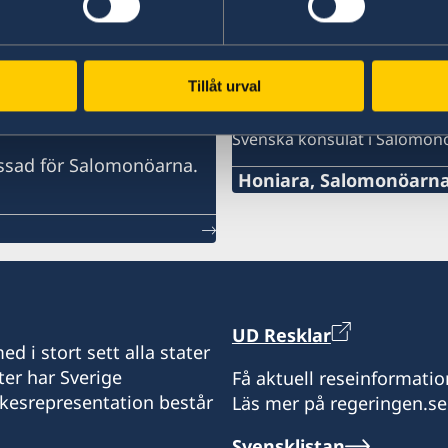
Tillåt urval
Svenska honorärko
i Salomonöarna
Svenska konsulat i Salomon
assad för Salomonöarna.
Honiara, Salomonöarn
Tel:
+677 768 72 57
E-post:
UD Resklar
honoraryconsulsweden@
d i stort sett alla stater
ter har Sverige
Få aktuell reseinformatio
Sveriges honorärkonsulat
ikesrepresentation består
Läs mer på regeringen.se
(c/o Island Enterprises L
Main Road Ranadi Industr
Svensklistan