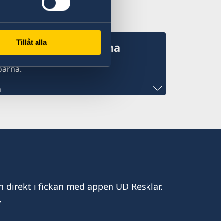
Tillåt alla
nsulat i Salomonöarna
öarna.
a
gmail.com
n direkt i fickan med appen UD Resklar.
 i Honiara - temporärt stängt för besök
.
TD
ial Estate