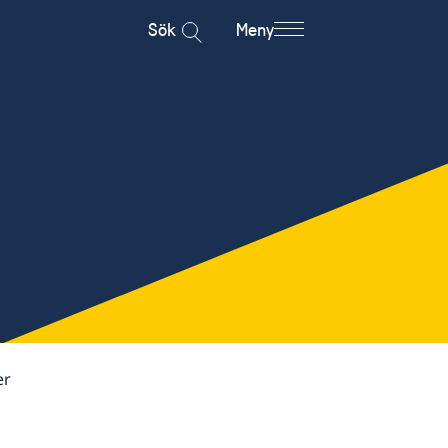
Sök
Meny
er