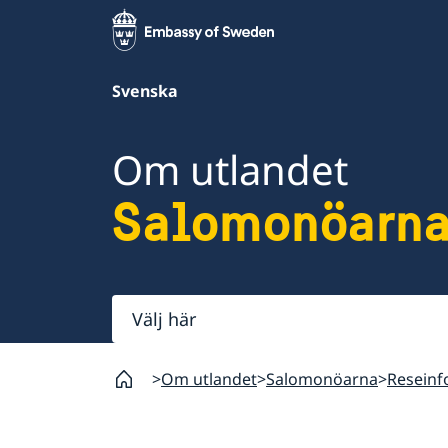
Svenska
Om utlandet
Salomonöarn
Välj
här
Om utlandet
Salomonöarna
Reseinf