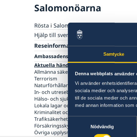
Salomonöarna
Rösta i Salomonöarna
Hjälp till svenskar i Salomonöarna
Rösta i Salomonöarna
Reseinformation
Akut hjälp
Samtycke
Ambassadens reseinformation
Pass utomlands
Hjälp kring medborgarskap
Aktuella händelser
Allmänna säkerhetsläget
Denna webbplats använder 
Terrorism
Vi använder enhetsidentifierar
Naturförhållanden och katastrofer
sociala medier och analysera 
In- och utresebestämmelser
till de sociala medier och a
Hälso- och sjukvård
Lokala lagar och sedvänjor
med annan information som du 
Kriminalitet och personlig säkerhet
Trafiksäkerhet
Samtyckesval
Försäkringsskydd
Nödvändig
Övriga upplysningar