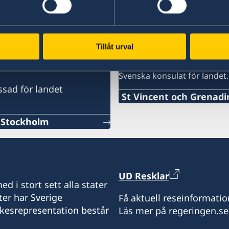
 Grenadinerna
Tillåt urval
Svenska honorärkon
ör landet
Svenska konsulat för landet.
ssad för landet
St Vincent och Grenadi
Telefonnummer konsulat
, Stockholm
+1 784 456 1873
Emailadress konsulat
UD Resklar
stvincent.swecons@gmai
d i stort sett alla stater
ter har Sverige
Få aktuell reseinformatio
Svenska konsulatet
ikesrepresentation består
Läs mer på regeringen.se
JCI Building
Stoney Ground