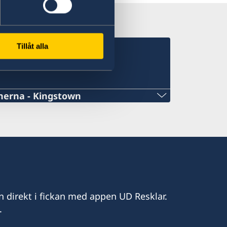
Tillåt alla
sulat för landet
nerna - Kingstown
l.com
n direkt i fickan med appen UD Resklar.
.