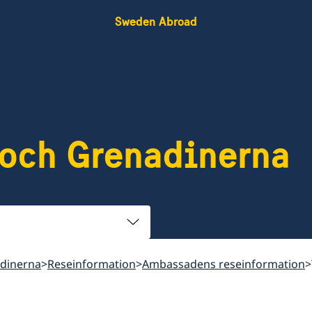
Sweden Abroad
 och Grenadinerna
adinerna
Reseinformation
Ambassadens reseinformation