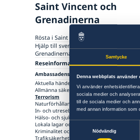
Saint Vincent och
Grenadinerna
Rösta i Saint Vincent och Grenadinerna
Hjälp till svenskar i Saint Vincent och
Grenadinerna
Samtycke
Rösta i Saint Vincent och Grenadinerna
Reseinformation
Pass utomlands
Ambassadens reseinformation
Denna webbplats använder 
Förlust av pass
Gifta sig utomlands
Aktuella händelser
Legaliseringar/apostille
Vi använder enhetsidentifierar
Allmänna säkerhetsläget
sociala medier och analysera 
Terrorism
till de sociala medier och a
Naturförhållanden och katastrofer
med annan information som du 
In- och utresebestämmelser
Hälso- och sjukvård
Samtyckesval
Lokala lagar och sedvänjor
Kriminalitet och personlig säkerhet
Nödvändig
Trafiksäkerhet