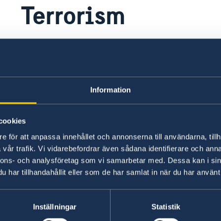
Terrorism
Under normala förhållanden bedöms det inte finn
Om terrorism och hot utomlands.
Information
Senast uppdaterad 09 juli 2026, 10.54
cookies
e för att anpassa innehållet och annonserna till användarna, tillh
vår trafik. Vi vidarebefordrar även sådana identifierare och anna
nnons- och analysföretag som vi samarbetar med. Dessa kan i sin
har tillhandahållit eller som de har samlat in när du har använt 
Inställningar
Statistik