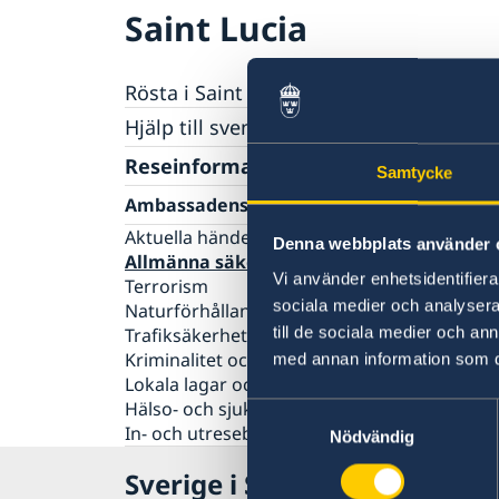
Saint Lucia
Rösta i Saint Lucia
Hjälp till svenskar i Saint Lucia
Rösta i Saint Lucia
Reseinformation
Samtycke
Pass utomlands
Ambassadens reseinformation
Förlust av pass
Legaliseringar/apostille
Aktuella händelser
Denna webbplats använder 
Gifta sig utomlands
Allmänna säkerhetsläget
Vi använder enhetsidentifierar
Terrorism
sociala medier och analysera 
Naturförhållanden och katastrofer
till de sociala medier och a
Trafiksäkerhet
Kriminalitet och personlig säkerhet
med annan information som du 
Lokala lagar och sedvänjor
Hälso- och sjukvård
Samtyckesval
In- och utresebestämmelser
Nödvändig
Sverige i Saint Lucia