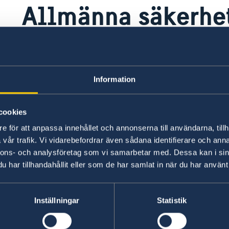
Allmänna säkerhe
Landet har många turistanläggningar där säkerh
i övrigt är säkerheten tillfredsställande.
Information
Senast uppdaterad 09 juli 2026, 10.54
cookies
e för att anpassa innehållet och annonserna till användarna, tillh
vår trafik. Vi vidarebefordrar även sådana identifierare och anna
nnons- och analysföretag som vi samarbetar med. Dessa kan i sin
har tillhandahållit eller som de har samlat in när du har använt 
Inställningar
Statistik