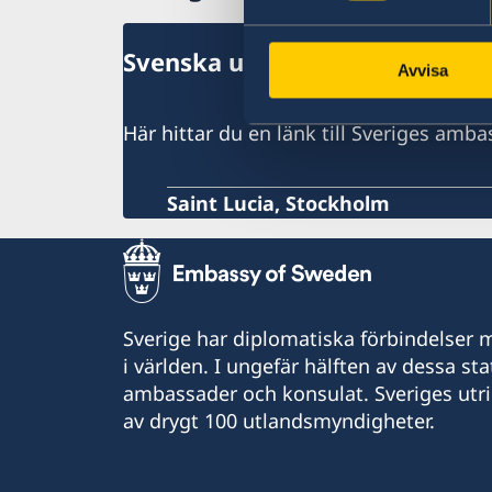
Svenska utlandsmyndigheter f
Avvisa
Här hittar du en länk till Sveriges amba
Saint Lucia, Stockholm
Sverige har diplomatiska förbindelser me
i världen. I ungefär hälften av dessa sta
ambassader och konsulat. Sveriges utr
av drygt 100 utlandsmyndigheter.