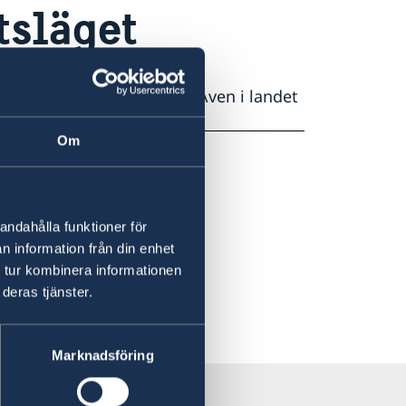
tsläget
eten i allmänhet är god. Även i landet
Om
andahålla funktioner för
n information från din enhet
 tur kombinera informationen
deras tjänster.
Marknadsföring