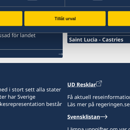
Svenska honorärkon
ör landet
Tillåt urval
Svenska konsulat för landet.
ssad för landet
Saint Lucia - Castries
Telefonnummer konsulat
+1-758-452 5111
E-mailadress konsulat
UD Resklar
mdesir@athenalawslu.c
d i stort sett alla stater
ter har Sverige
Få aktuell reseinformatio
Honorary Consulate of S
ikesrepresentation består
Läs mer på regeringen.se
Unit 6 Chakiro Court
Vide Bouteille
Svensklistan
Castries
Saint Lucia
Lämna uppgifter om var d