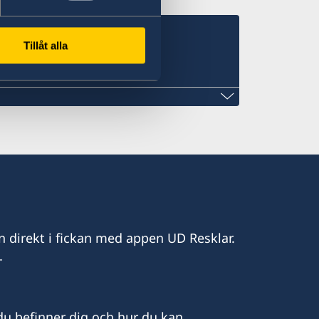
sulat för landet
Tillåt alla
om
n direkt i fickan med appen UD Resklar.
weden
.
u befinner dig och hur du kan