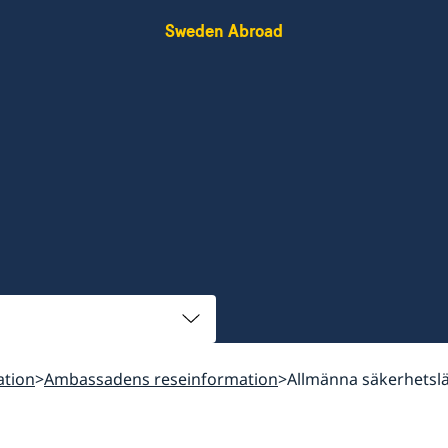
Sweden Abroad
ation
Ambassadens reseinformation
Allmänna säkerhetsl