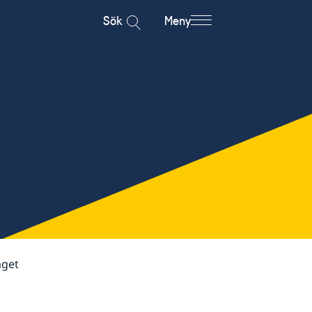
Sök
Meny
äget