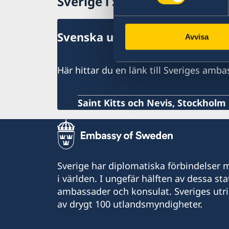
Sverige i Saint Kitts och Nev
Svenska utlandsmyndigheter f
Avvisa
Här hittar du en länk till Sveriges amba
Saint Kitts och Nevis, Stockholm
Sverige har diplomatiska förbindelser me
i världen. I ungefär hälften av dessa sta
ambassader och konsulat. Sveriges utr
av drygt 100 utlandsmyndigheter.