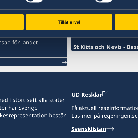
is
Svenska honorärkon
ör landet
Tillåt urval
Svenska konsulat för landet.
ssad för landet
St Kitts och Nevis - Bas
Telefonnummer konsulat
+1-869-465-5348
Emailadress konsulat
UD Resklar
drjkaf@gmail.com
d i stort sett alla stater
ter har Sverige
Få aktuell reseinformatio
Telefaxnummer konsulat
ikesrepresentation består
Läs mer på regeringen.se
+1-869-466-5577
Svensklistan
Sveriges konsulat