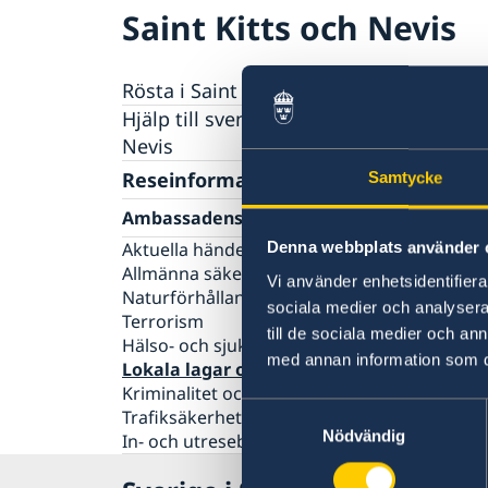
Saint Kitts och Nevis
Rösta i Saint Kitts och Nevis
Hjälp till svenskar i Saint Kitts och
Nevis
Rösta i Saint Kitts och Nevis
Reseinformation
Samtycke
Pass utomlands
Ambassadens reseinformation
Förlust av pass
Gifta sig utomlands
Denna webbplats använder 
Aktuella händelser
Legaliseringar/apostille
Allmänna säkerhetsläget
Vi använder enhetsidentifierar
Naturförhållanden och katastrofer
sociala medier och analysera 
Terrorism
till de sociala medier och a
Hälso- och sjukvård
med annan information som du 
Lokala lagar och sedvänjor
Kriminalitet och personlig säkerhet
Samtyckesval
Trafiksäkerhet
Nödvändig
In- och utresebestämmelser