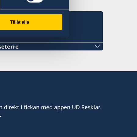
sulat för landet
Tillåt alla
seterre
n direkt i fickan med appen UD Resklar.
.