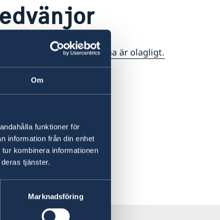
sedvänjor
dvänjor. Bruket av marijuana är olagligt.
Om
andahålla funktioner för
n information från din enhet
 tur kombinera informationen
deras tjänster.
Marknadsföring