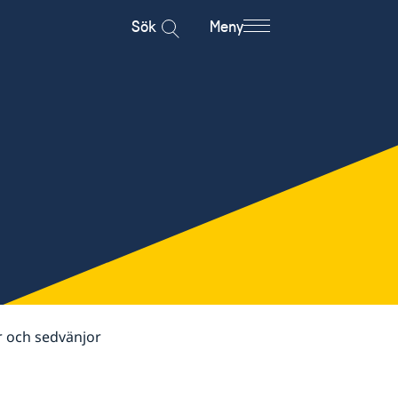
Sök
Meny
r och sedvänjor