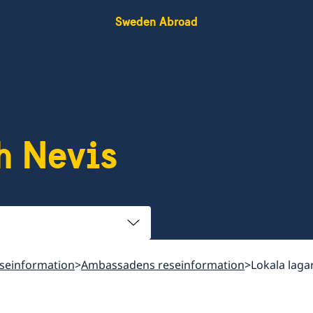
Sweden Abroad
h Nevis
seinformation
Ambassadens reseinformation
Lokala laga