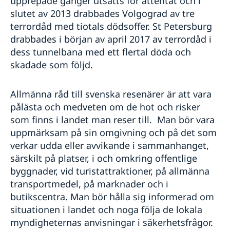
upprepade gånger utsatts för attentat och i
slutet av 2013 drabbades Volgograd av tre
terrordåd med tiotals dödsoffer. St Petersburg
drabbades i början av april 2017 av terrordåd i
dess tunnelbana med ett flertal döda och
skadade som följd.
Allmänna råd till svenska resenärer är att vara
pålästa och medveten om de hot och risker
som finns i landet man reser till. Man bör vara
uppmärksam på sin omgivning och på det som
verkar udda eller avvikande i sammanhanget,
särskilt på platser, i och omkring offentlige
byggnader, vid turistattraktioner, på allmänna
transportmedel, på marknader och i
butikscentra. Man bör hålla sig informerad om
situationen i landet och noga följa de lokala
myndigheternas anvisningar i säkerhetsfrågor.