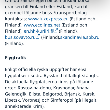
Om du saknar egen bil och önskar korsa
gränsen till Finland eller Estland, kan till
exempel följande buss-/transportbolag
kontaktas:
www.luxexpress.eu
(Estland och
Finland),
www.ecolines.net
(Estland och
Finland),
en.hh-kuriiri.fi
(Finland),
bus.sovavto.ru
(Finland),
skandinavia.spb.ru
(Finland).
Flygtrafik
Enligt officiella ryska uppgifter har elva
flygplatser i södra Ryssland tillfälligt stängts.
De aktuella flygplatserna finns på följande
orter: Rostov-na-donu, Krasnodar, Anapa,
Gelendzjik, Elista, Belgorod, Brjansk, Kursk,
Lipetsk, Voronezj och Simferopol (på illegalt
annekterade Krim).