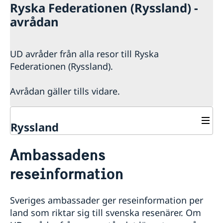
Ryska Federationen (Ryssland) -
avrådan
UD avråder från alla resor till Ryska
Federationen (Ryssland).
Avrådan gäller tills vidare.
Ryssland
Rösta i Ryssland
Ambassadens
Hjälp till svenskar i Ryssland
reseinformation
Rösta i Ryssland
Reseinformation
Nödsituation
Ambassadens reseinformation
Råd och stöd vid nödsituation
Sveriges ambassader ger reseinformation per
Pass
Aktuella händelser
Inför resan
Om du blir sjuk eller råkar ut för en olycka
land som riktar sig till svenska resenärer. Om
Allmänna säkerhetsläget
Förnyelse av pass för vuxna
Samordningsnummer
UD och ambassadens krisberedskap