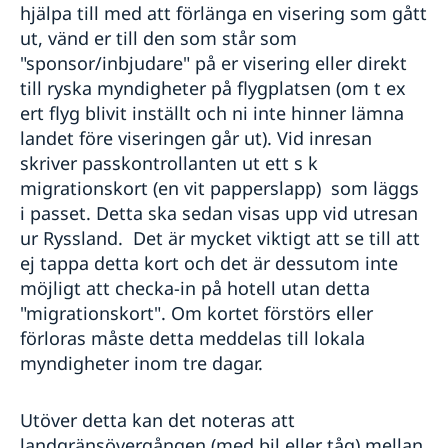
hjälpa till med att förlänga en visering som gått
ut, vänd er till den som står som
"sponsor/inbjudare" på er visering eller direkt
till ryska myndigheter på flygplatsen (om t ex
ert flyg blivit inställt och ni inte hinner lämna
landet före viseringen går ut). Vid inresan
skriver passkontrollanten ut ett s k
migrationskort (en vit papperslapp) som läggs
i passet. Detta ska sedan visas upp vid utresan
ur Ryssland. Det är mycket viktigt att se till att
ej tappa detta kort och det är dessutom inte
möjligt att checka-in på hotell utan detta
"migrationskort". Om kortet förstörs eller
förloras måste detta meddelas till lokala
myndigheter inom tre dagar.
Utöver detta kan det noteras att
landgränsövergången (med bil eller tåg) mellan