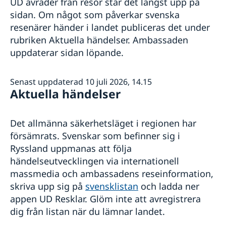
UD avråder från resor står det längst upp på
Terrorism
Ansökan om första pass för barn
Levnadsintyg
sidan. Om något som påverkar svenska
Naturförhållanden och katastrofer
Förnyelse av pass för barn under 18 år
Hjälp kring medborgarskap
In- och utresebestämmelser
Provisoriskt pass
resenärer händer i landet publiceras det under
Att behålla svenskt medborgarskap
Apostiller
Hälso- och sjukvård
Nationellt id-kort
rubriken Aktuella händelser. Ambassaden
Dubbelt medborgarskap
Avgifter i Ryssland
Lokala lagar och sedvänjor
Namnändring
uppdaterar sidan löpande.
Registrera nyfödd i Ryssland
Gifta sig i Ryssland
Kriminalitet och personlig säkerhet
Dödsfall i Ryssland
Trafiksäkerhet
Juridisk hjälp i Ryssland
Försäkringsskydd
Senast uppdaterad 10 juli 2026, 14.15
Aktuella händelser
Arv i Ryssland
Övriga upplysningar
Varning för nätbedrägerier
Förnyelse av körkort i Ryssland
Körkort i Ryssland
Det allmänna säkerhetsläget i regionen har
försämrats. Svenskar som befinner sig i
Ryssland uppmanas att följa
händelseutvecklingen via internationell
massmedia och ambassadens reseinformation,
skriva upp sig på
svensklistan
och ladda ner
appen UD Resklar. Glöm inte att avregistrera
dig från listan när du lämnar landet.