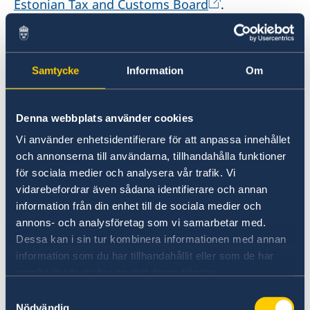
Estonian Tax and Customs Board
.
Svenska medborgare kan resa in I Estland, men
andra regler gäller för ryska medborgare.
Samtycke
Information
Om
Regler för ryska medborgares resa till Estland.
Denna webbplats använder cookies
Norge
Vi använder enhetsidentifierare för att anpassa innehållet
och annonserna till användarna, tillhandahålla funktioner
Storskogs/Borisoglebsks gränsövergång är
för sociala medier och analysera vår trafik. Vi
öppen dagtid (08.00-15.00 norsk tid/10.00-17.00
vidarebefordrar även sådana identifierare och annan
rysk tid) för EU-medborgare. Passage över den
information från din enhet till de sociala medier och
rysk-norska gränsen får i normalfallet ej ske till
annons- och analysföretag som vi samarbetar med.
fots. För information hänvisas till Polisen
Dessa kan i sin tur kombinera informationen med annan
Storskogs/Borisoglebsks gränsövergång
information som du har tillhandahållit eller som de har
samlat in när du har använt deras tjänster.
Polen
Samtyckesval
Nödvändig