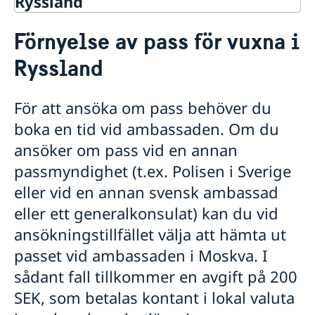
Ryssland
Rösta i Ryssland
Förnyelse av pass för vuxna i
Hjälp till svenskar i Ryssland
Ryssland
Rösta i Ryssland
Nödsituation
Råd och stöd vid nödsituation
För att ansöka om pass behöver du
Pass
Om du blir sjuk eller råkar ut för en olycka
boka en tid vid ambassaden. Om du
Förnyelse av pass för vuxna
Ansökan om första pass för barn
ansöker om pass vid en annan
Förnyelse av pass för barn under 18 år
passmyndighet (t.ex. Polisen i Sverige
Provisoriskt pass
eller vid en annan svensk ambassad
Nationellt id-kort
Namnändring
eller ett generalkonsulat) kan du vid
Samordningsnummer
ansökningstillfället välja att hämta ut
Levnadsintyg
passet vid ambassaden i Moskva. I
Hjälp kring medborgarskap
sådant fall tillkommer en avgift på 200
Att behålla svenskt medborgarskap
Apostiller
Dubbelt medborgarskap
SEK, som betalas kontant i lokal valuta
Avgifter i Ryssland
Registrera nyfödd i Ryssland
Gifta sig i Ryssland