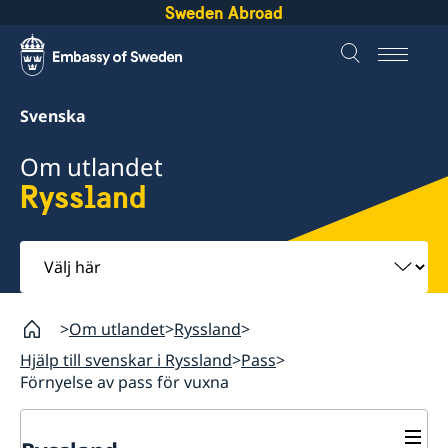
Sweden Abroad
Svenska
Om utlandet
Ryssland
Välj
här
Om utlandet
Ryssland
Hjälp till svenskar i Ryssland
Pass
Förnyelse av pass för vuxna