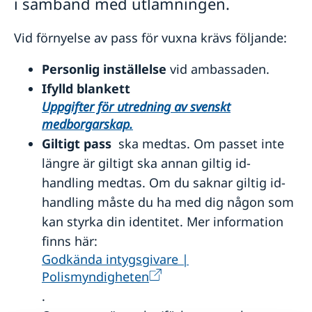
i samband med utlämningen.
Dödsfall i Ryssland
Juridisk hjälp i Ryssland
Vid förnyelse av pass för vuxna krävs följande:
Arv i Ryssland
Förnyelse av körkort i Ryssland
Personlig inställelse
vid ambassaden.
Körkort i Ryssland
Reseinformation
Ifylld blankett
Uppgifter för utredning av svenskt
Ambassadens reseinformation
medborgarskap.
Aktuella händelser
Inför resan
Giltigt pass
ska medtas. Om passet inte
Allmänna säkerhetsläget
UD och ambassadens krisberedskap
längre är giltigt ska annan giltig id-
Terrorism
Naturförhållanden och katastrofer
handling medtas. Om du saknar giltig id-
In- och utresebestämmelser
handling måste du ha med dig någon som
Hälso- och sjukvård
kan styrka din identitet. Mer information
Lokala lagar och sedvänjor
finns här:
Kriminalitet och personlig säkerhet
Trafiksäkerhet
Godkända intygsgivare |
Försäkringsskydd
Polismyndigheten
Övriga upplysningar
.
Varning för nätbedrägerier