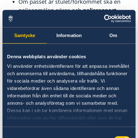
Om passet är stulet/förkommet ska en
polisanmälan göras och
polisrapport
lämnas in. Det stulna/förkomna passet
spärras av passmyndigheten.
Avgiften för pass
, som motsvarar 1600
Samtycke
Information
Om
SEK. Passavgiften betalas
kontant
i lokal
valuta enligt ambassadens växelkurs. Se
Denna webbplats använder cookies
mer under
Avgifter
.
Vi använder enhetsidentifierare för att anpassa innehållet
och annonserna till användarna, tillhandahålla funktioner
Styrkande av svenskt
för sociala medier och analysera vår trafik. Vi
medborgarskap
vidarebefordrar även sådana identifierare och annan
information från din enhet till de sociala medier och
annons- och analysföretag som vi samarbetar med.
Du som ansöker om ett pass i utlandet är
Dessa kan i sin tur kombinera informationen med annan
skyldig att kunna styrka ditt svenska
information som du har tillhandahållit eller som de har
medborgarskap. Om du blivit svensk
samlat in när du har använt deras tjänster.
medborgare genom ansökan kan du bli
Samtyckesval
ombedd att uppvisa Migrationsverket Intyg om