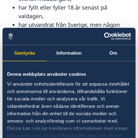
har fyllt eller fyller 18 år senast på
valdagen,
har utvandrat från Sverige, men någon
gång varit folkbokförd i Sverige.
Du kan rösta från utlandet oavsett om du är
Samtycke
Information
Om
utvandrad eller om du är där på tillfälligt besök.
Var kommer jag att kunna rösta?
-Du
Denna webbplats använder cookies
kommer att kunna rösta från Sveriges
Vi använder enhetsidentifierare för att anpassa innehållet
ambassad i Kigali:
KG 7 Avenue, Kacyiru
.
och annonserna till användarna, tillhandahålla funktioner
för sociala medier och analysera vår trafik. Vi
Behöver jag ett röstkort för att kunna
vidarebefordrar även sådana identifierare och annan
rösta?
-Nej, det behövs inte, du kan rösta ändå
information från din enhet till de sociala medier och
om du uppfyller kraven för rösträtt, personligen
annons- och analysföretag som vi samarbetar med.
på en ambassad eller genom att brevrösta.
Dessa kan i sin tur kombinera informationen med annan
information som du har tillhandahållit eller som de har