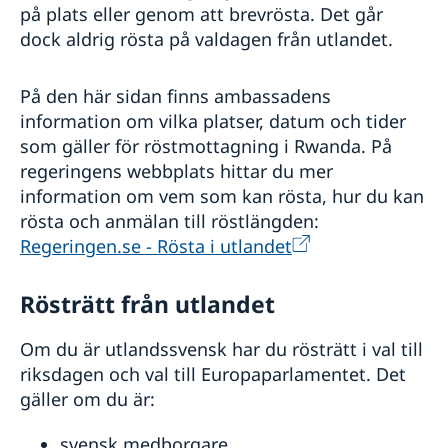
på plats eller genom att brevrösta. Det går
Trafiksäkerhet
dock aldrig rösta på valdagen från utlandet.
Terrorism
In- och utresebestämmelser
På den här sidan finns ambassadens
information om vilka platser, datum och tider
som gäller för röstmottagning i Rwanda. På
regeringens webbplats hittar du mer
information om vem som kan rösta, hur du kan
rösta och anmälan till röstlängden:
Regeringen.se - Rösta i utlandet
Rösträtt från utlandet
Om du är utlandssvensk har du rösträtt i val till
riksdagen och val till Europaparlamentet. Det
gäller om du är:
svensk medborgare,