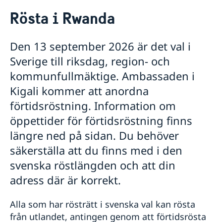
Rösta i Rwanda
Rösta i Rwanda
Hjälp till svenskar i Rwanda
Rösta i Rwanda
Den 13 september 2026 är det val i
Pass i Rwanda
Sverige till riksdag, region- och
Förlust av pass
Samordningsnummer
Förnyelse av pass för vuxna
kommunfullmäktige. Ambassaden i
Akut hjälp
Ansökan om pass för barn under 18 år
Kigali kommer att anordna
Vad kan du få hjälp med?
Arv i Rwanda
Provisoriskt pass
Om du blir sjuk eller råkar ut för en olycka
förtidsröstning. Information om
Svenskt medborgarskap i Rwanda
Nationellt id-kort
Ekonomisk support
öppettider för förtidsröstning finns
Dubbelt medborgarskap
Gifta sig utomlands
Registrera nyfödd utomlands
Reseinformation
längre ned på sidan. Du behöver
säkerställa att du finns med i den
Service för svenska företag
Ambassadens reseinformation
svenska röstlängden och att din
Aktuella händelser
Om olyckan är framme
Utvecklingssamarbete
Handel med utlandet
Allmänna säkerhetsläget
Kriser och katastrofer
adress där är korrekt.
Ekonomisk basfakta
Anmäla handelshinder
Openaid
Naturförhållanden och katastrofer
Hälso- och sjukvård
Alla som har rösträtt i svenska val kan rösta
Lokala lagar och sedvänjor
från utlandet, antingen genom att förtidsrösta
Kriminalitet och personlig säkerhet