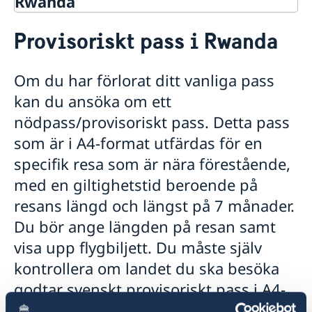
Rwanda
Rösta i Rwanda
Provisoriskt pass i Rwanda
Hjälp till svenskar i Rwanda
Rösta i Rwanda
Om du har förlorat ditt vanliga pass
Pass i Rwanda
kan du ansöka om ett
Förlust av pass
Förnyelse av pass för vuxna
nödpass/provisoriskt pass. Detta pass
Ansökan om pass för barn under 18 år
som är i A4-format utfärdas för en
Provisoriskt pass
specifik resa som är nära förestående,
Nationellt id-kort
Samordningsnummer
med en giltighetstid beroende på
Akut hjälp
resans längd och längst på 7 månader.
Vad kan du få hjälp med?
Arv i Rwanda
Du bör ange längden på resan samt
Om du blir sjuk eller råkar ut för en olycka
Svenskt medborgarskap i Rwanda
visa upp flygbiljett. Du måste själv
Ekonomisk support
Dubbelt medborgarskap
Gifta sig utomlands
kontrollera om landet du ska besöka
Registrera nyfödd utomlands
Reseinformation
godtar svenskt provisoriskt pass i A4-
Service för svenska företag
Ambassadens reseinformation
format. Uppgifterna får du lättast