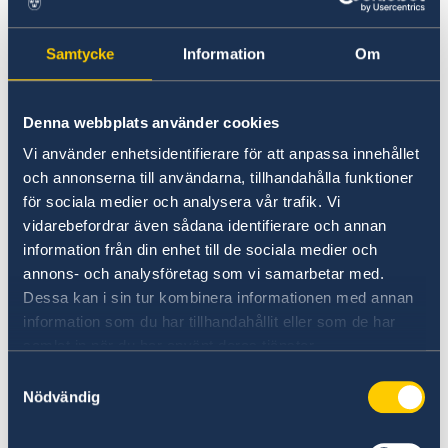
Aktuella händelser
Om olyckan är framme
genom att kontakta respektive
Utvecklingssamarbete
Handel med utlandet
Allmänna säkerhetsläget
Kriser och katastrofer
ambassad eller resebyrå.
Ekonomisk basfakta
Anmäla handelshinder
Openaid
Samtycke
Information
Om
Naturförhållanden och katastrofer
Hälso- och sjukvård
Följande krävs vid ansökan om
Lokala lagar och sedvänjor
Denna webbplats använder cookies
Kriminalitet och personlig säkerhet
nödpass/provisoriskt pass i Rwanda:
Trafiksäkerhet
Vi använder enhetsidentifierare för att anpassa innehållet
Terrorism
Personlig inställelse.
och annonserna till användarna, tillhandahålla funktioner
In- och utresebestämmelser
En blankett som finns på ambassaden fylls
för sociala medier och analysera vår trafik. Vi
vidarebefordrar även sådana identifierare och annan
i samt 2 passfoton medtages som får vara
information från din enhet till de sociala medier och
högst 6 månader gamla.
annons- och analysföretag som vi samarbetar med.
Polisrapport om passet är stulet.
Dessa kan i sin tur kombinera informationen med annan
Giltig fotolegitimation.
information som du har tillhandahållit eller som de har
Om möjligt personbevis ej äldre än 1
samlat in när du har använt deras tjänster.
månad.
Samtyckesval
För personer under 18 år krävs samtliga
Nödvändig
vårdnadshavares medgivande.