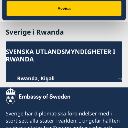
Vänligen kontakta ambassaden via mejl för att
boka en tid: ambassaden.kigali@gov.se
Avvisa
Sverige i Rwanda
SVENSKA UTLANDSMYNDIGHETER I
RWANDA
Rwanda, Kigali
Sverige har diplomatiska förbindelser med i
stort sett alla stater i världen. I ungefär hälften
av dessa stater har Sverige ambassader och