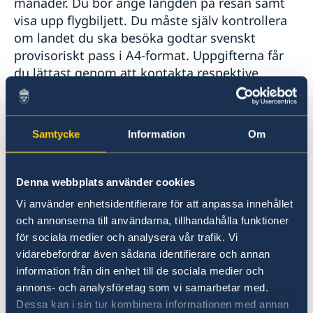
månader. Du bör ange längden på resan samt
Aktuella händelser
Om olyckan är framme
Utvecklingssamarbete
Handel med utlandet
visa upp flygbiljett. Du måste själv kontrollera
Allmänna säkerhetsläget
Kriser och katastrofer
om landet du ska besöka godtar svenskt
Ekonomisk basfakta
Anmäla handelshinder
Openaid
Naturförhållanden och katastrofer
provisoriskt pass i A4-format. Uppgifterna får
Hälso- och sjukvård
du lättast genom att kontakta respektive
Lokala lagar och sedvänjor
ambassad eller resebyrå.
Kriminalitet och personlig säkerhet
Trafiksäkerhet
Terrorism
Vad krävs vid ansökan om
Samtycke
Information
Om
In- och utresebestämmelser
provisoriskt pass?
Följande krävs vid ansökan om
Denna webbplats använder cookies
nödpass/provisoriskt pass:
Vi använder enhetsidentifierare för att anpassa innehållet
och annonserna till användarna, tillhandahålla funktioner
Personlig inställelse,
för sociala medier och analysera vår trafik. Vi
Vid ansökan hos
vidarebefordrar även sådana identifierare och annan
utlandsmyndighet/konsulat utan
information från din enhet till de sociala medier och
fotostation, såsom i Kigali, fylls en
annons- och analysföretag som vi samarbetar med.
Dessa kan i sin tur kombinera informationen med annan
blankett i. Medtag 2 passfoton som får