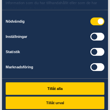
information som du har tillhandahållit eller som de har
vara högst 6 månader gamla.
samlat in när du har använt deras tjänster.
Polisrapport om passet i fråga blivit
Samtyckesval
bestulet,
Nödvändig
Biljetter för den påtänkta resan,
Giltig fotolegitimation,
Inställningar
Om möjligt personbevis ej äldre än 1
månad,
Statistik
För personer under 18 år krävs samtliga
vårdnadshavares medgivande.
Marknadsföring
Övrig information
Avgiften för det provisoriska passet är SEK 1800
Tillåt alla
i lokal valuta och betalas på plats. Notera att
ordinarie pass kommer att spärras.
Tillåt urval