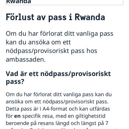
Rwanda
Rösta i Rwanda
Förlust av pass i Rwanda
Hjälp till svenskar i Rwanda
Rösta i Rwanda
Om du har förlorat ditt vanliga pass
Pass i Rwanda
kan du ansöka om ett
Förlust av pass
Förnyelse av pass för vuxna
nödpass/provisoriskt pass hos
Ansökan om pass för barn under 18 år
ambassaden.
Provisoriskt pass
Nationellt id-kort
Vad är ett nödpass/provisoriskt
Samordningsnummer
pass?
Akut hjälp
Vad kan du få hjälp med?
Arv i Rwanda
Om du har förlorat ditt vanliga pass kan du
Om du blir sjuk eller råkar ut för en olycka
Svenskt medborgarskap i Rwanda
ansöka om ett nödpass/provisoriskt pass.
Ekonomisk support
Dubbelt medborgarskap
Gifta sig utomlands
Detta pass är i A4-format och kan utfärdas
Registrera nyfödd utomlands
för
en
specifik resa, med en giltighetstid
Reseinformation
beroende på resans längd och längst på 7
Service för svenska företag
Ambassadens reseinformation