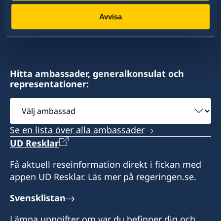
av dessa stater har Sverige ambassader och
konsulat. Sveriges utrikesrepresentation består
Avvisa
av drygt 100 utlandsmyndigheter.
Hitta ambassader, generalkonsulat och
representationer:
Välj
ambassad
Se en lista över alla ambassader
UD Resklar
Få aktuell reseinformation direkt i fickan med
appen UD Resklar. Läs mer på regeringen.se.
Svensklistan
Lämna uppgifter om var du befinner dig och