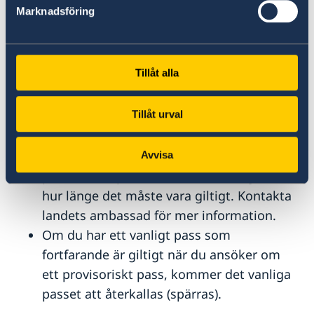
Om du ska resa från Sverige med kort
Marknadsföring
framförhållning och inte har ett giltigt pass
eller nationellt id-kort, kan du ansöka om ett
provisoriskt pass på ett fåtal platser i Sverige.
Tillåt alla
Det provisoriska passet är tillfälligt och
Tillåt urval
gäller enbart för den specifika resan.
Du måste själv ta reda på om landet du
ska resa till accepterar ett svenskt
Avvisa
provisoriskt pass som resehandling och
hur länge det måste vara giltigt. Kontakta
landets ambassad för mer information.
Om du har ett vanligt pass som
fortfarande är giltigt när du ansöker om
ett provisoriskt pass, kommer det vanliga
passet att återkallas (spärras).