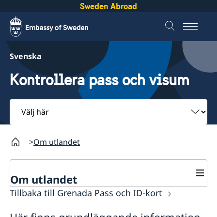
Sweden Abroad
Svenska
Kontrollera pass och visum
Välj
här
Om utlandet
Om utlandet
Tillbaka till Grenada Pass och ID-kort
Service för svenska företag
Svenska företag i utlandet
Här finns grundläggande information