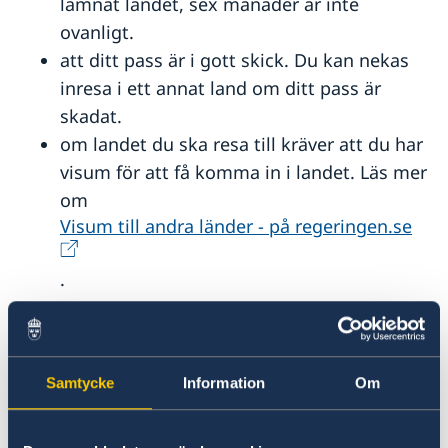
lämnat landet, sex månader är inte
ovanligt.
att ditt pass är i gott skick. Du kan nekas
inresa i ett annat land om ditt pass är
skadat.
om landet du ska resa till kräver att du har
visum för att få komma in i landet. Läs mer
om
Visum till andra länder - på regeringen.se
.
Pass eller nationellt id-kort?
Pass är giltigt som resehandling för resor
Samtycke
Information
Om
till samtliga länder.
Nationellt id-kort kan endast användas för