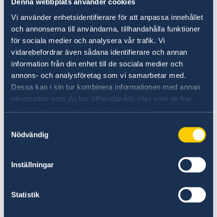
Denna webbplats använder cookies
resor till länder inom EU och
Vi använder enhetsidentifierare för att anpassa innehållet
Schengenområdet (EU-länder samt Island,
och annonserna till användarna, tillhandahålla funktioner
Norge, Schweiz och Liechtenstein)
för sociala medier och analysera vår trafik. Vi
Svenskt körkort accepteras normalt inte
vidarebefordrar även sådana identifierare och annan
som en resehandling.
information från din enhet till de sociala medier och
annons- och analysföretag som vi samarbetar med.
Inom Norden kan det i vissa fall räcka med
Dessa kan i sin tur kombinera informationen med annan
ett svenskt körkort, men pass eller
information som du har tillhandahållit eller som de har
nationellt id-kort rekommenderas även för
samlat in när du har använt deras tjänster.
resor inom Norden.
Samtyckesval
Nödvändig
Läs mer
om giltiga resehandlingar på Polisens
webbplats
Inställningar
.
Statistik
Provisoriskt pass