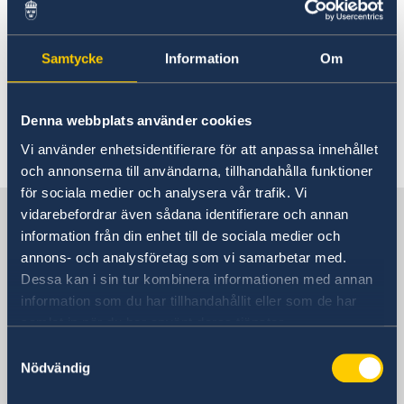
Rösta i Puerto Rico
Aktuella händelser
Hjälp till svenskar i Puerto Rico
Rösta i Puerto Rico
Samtycke
Information
Om
Reseinformation
För närvarande finns inga aktuella händelser
Pass i Puerto Rico
Ambassadens reseinformation
att rapportera.
Denna webbplats använder cookies
Aktuella händelser
Senast uppdaterad 31 juli 2026, 11.40
Vi använder enhetsidentifierare för att anpassa innehållet
och annonserna till användarna, tillhandahålla funktioner
för sociala medier och analysera vår trafik. Vi
Sverige i Puerto Rico
vidarebefordrar även sådana identifierare och annan
information från din enhet till de sociala medier och
annons- och analysföretag som vi samarbetar med.
Sveriges ambassad
Dessa kan i sin tur kombinera informationen med annan
information som du har tillhandahållit eller som de har
samlat in när du har använt deras tjänster.
USA, Washington
Samtyckesval
Nödvändig
Svenska konsulat