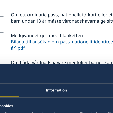
Om ett ordinarie pass, nationellt id-kort eller et
barn under 18 år måste vårdnadshavarna ge si
Medgivandet ges med blanketten
Bilaga till ansökan om pass_nationellt identite
år).pdf
Om båda vårdnadshavare medföljer barnet kan
namnteckningarna.
Om endast en vårdnadshavare medföljer barnet
om
dennes namnteckning. För den frånvarande vård
Information
Vårdnadshavarens namnteckning ska bevitt
cookies
den andre vårdnadshavaren, eller av en s