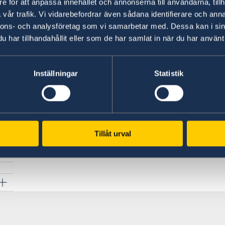
honorärkonsulat/passmyndighet i Sverige.
e för att anpassa innehållet och annonserna till användarna, tillh
vår trafik. Vi vidarebefordrar även sådana identifierare och anna
Om den frånvarande vårdnadshavaren inte 
nnons- och analysföretag som vi samarbetar med. Dessa kan i sin
myndighetsperson utan den endast är bevi
har tillhandahållit eller som de har samlat in när du har använt 
frånvarande vårdnadshavarens ID-handling up
kopia, tillsammans med kopia av vittnets I
Inställningar
Statistik
Vårdnadshavare måste styrka sin identitet me
Om barnet har endast en vårdnadshavare måste
domstolsbeslut, samt en auktoriserad översättni
Tillåt urval
het
Senast uppdaterad 23 apr. 2026, 09.42