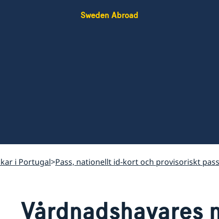
Sweden Abroad
skar i Portugal
Pass, nationellt id-kort och provisoriskt pass
Vårdnadshavares 