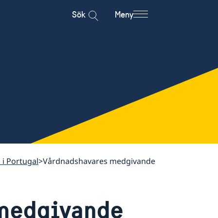
Sök
Meny
 i Portugal
Vårdnadshavares medgivande
medgivande