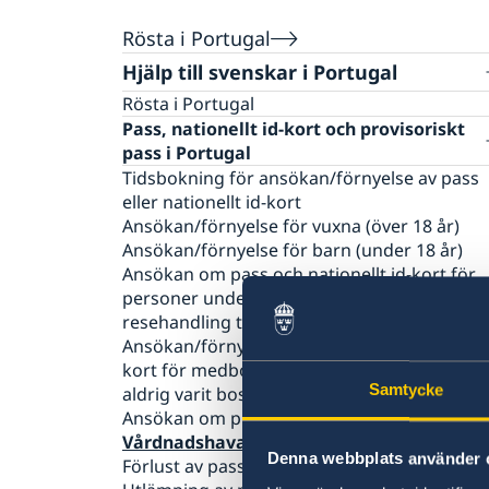
Rösta i Portugal
Hjälp till svenskar i Portugal
Rösta i Portugal
Pass, nationellt id-kort och provisoriskt
pass i Portugal
Tidsbokning för ansökan/förnyelse av pass
eller nationellt id-kort
Ansökan/förnyelse för vuxna (över 18 år)
Ansökan/förnyelse för barn (under 18 år)
Ansökan om pass och nationellt id-kort för
personer under 18 år som inte haft svensk
resehandling tidigare
Ansökan/förnyelse av pass och nationellt id-
kort för medborgare mellan 18 och 22 år s
Samtycke
aldrig varit bosatta i Sverige
Ansökan om provisoriskt pass
Vårdnadshavares medgivande
Denna webbplats använder 
Förlust av pass eller nationellt id-kort