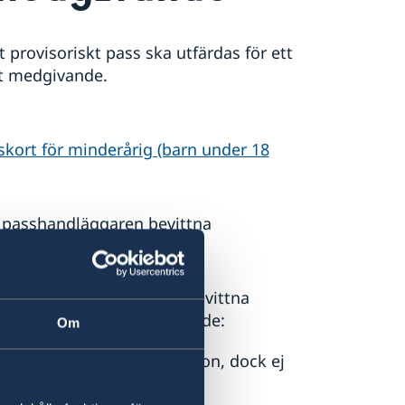
t provisoriskt pass ska utfärdas för ett
tt medgivande.
tskort för minderårig (barn under 18
 passhandläggaren bevittna
 kan passhandläggaren bevittna
nadshavaren gäller följande:
Om
nas av myndig privatperson, dock ej
vensk ambassad/svenskt