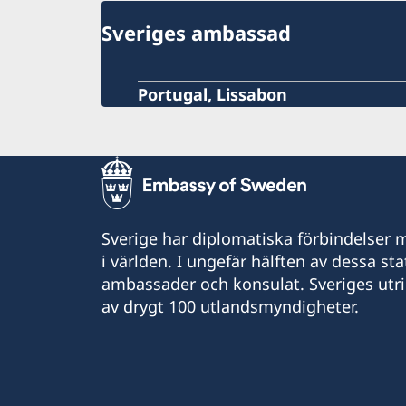
Allmänna säkerhetsläget
Terrorism
Sveriges ambassad
Naturförhållanden och katastrofer
In- och utresebestämmelser
Hälso- och sjukvård
Portugal, Lissabon
Lokala lagar och sedvänjor
Kriminalitet och personlig säkerhet
Trafiksäkerhet
Övrig information
Sverige har diplomatiska förbindelser me
i världen. I ungefär hälften av dessa sta
ambassader och konsulat. Sveriges utr
av drygt 100 utlandsmyndigheter.