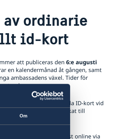
 av ordinarie
llt id-kort
mmer att
publiceras den
6:e augusti
icerar en kalendermånad åt gången, samt
 ringa ambassadens växel. Tider för
september.
förnya ditt pass/nationella ID-kort vid
gare
,
och sedan få det skickat till
Om
drad.
 resehandlingar görs endast online via