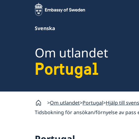
Svenska
Om utlandet
Portugal
Om utlandet
Portugal
Hjälp till sven
Tidsbokning för ansökan/förnyelse av pass el
Portugal