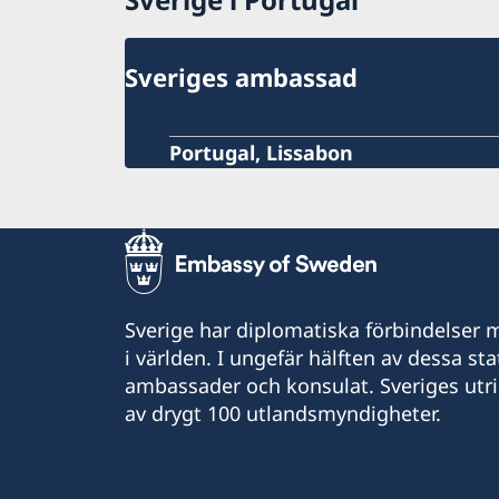
Aktuella händelser
Inför resan
Allmänna säkerhetsläget
Terrorism
Sveriges ambassad
Naturförhållanden och katastrofer
In- och utresebestämmelser
Hälso- och sjukvård
Lokala lagar och sedvänjor
Portugal, Lissabon
Kriminalitet och personlig säkerhet
Trafiksäkerhet
Övrig information
Sverige har diplomatiska förbindelser me
i världen. I ungefär hälften av dessa sta
ambassader och konsulat. Sveriges utr
av drygt 100 utlandsmyndigheter.