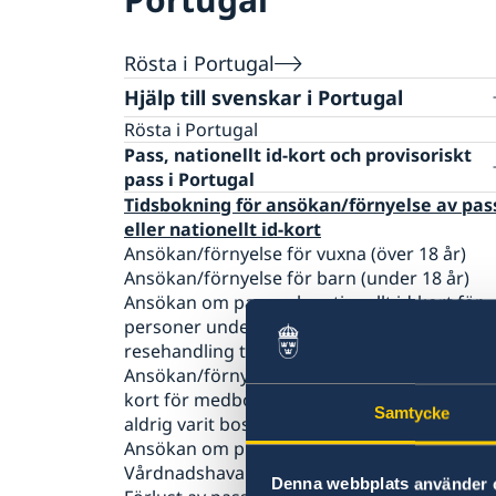
Rösta i Portugal
Hjälp till svenskar i Portugal
Rösta i Portugal
Pass, nationellt id-kort och provisoriskt
pass i Portugal
Tidsbokning för ansökan/förnyelse av pas
eller nationellt id-kort
Ansökan/förnyelse för vuxna (över 18 år)
Ansökan/förnyelse för barn (under 18 år)
Ansökan om pass och nationellt id-kort för
personer under 18 år som inte haft svensk
resehandling tidigare
Ansökan/förnyelse av pass och nationellt id-
kort för medborgare mellan 18 och 22 år s
Samtycke
aldrig varit bosatta i Sverige
Ansökan om provisoriskt pass
Vårdnadshavares medgivande
Denna webbplats använder 