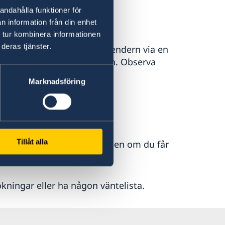
n sökande.
andahålla funktioner för
n information från din enhet
 tur kombinera informationen
deras tjänster.
l ”månad” i tidsbokningskalendern via en
at hos ambassaden i Lissabon. Observa
kan/förnyelse av ordinarie
Marknadsföring
 mejl efter en stund.
Tillåt alla
r dig därför att avboka tiden om du får
kningar eller ha någon väntelista.