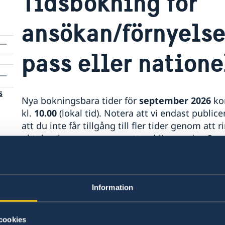
Tidsbokning för
ansökan/förnyelse
pass eller natione
s
Nya bokningsbara tider för
september 2026
ko
kl.
10.00
(lokal tid). Notera att vi endast publ
att du inte får tillgång till fler tider genom att
oktober kommer senare att publiceras den 3:e 
Glöm inte att du med stor fördel kan ansöka om/
tillfälligt besök
i Sverige,
vilket är avsevärt billi
om
Information
ambassaden. Det gäller även dig som är utvan
Tidsbokning för ansökan/förnyelse av ordinarie
cookies