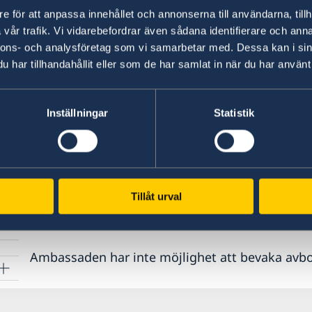
Migrationsverkets bokningssystem, själv av de
e för att anpassa innehållet och annonserna till användarna, tillh
Här hittar du länk till tidsbokning.
vår trafik. Vi vidarebefordrar även sådana identifierare och anna
nnons- och analysföretag som vi samarbetar med. Dessa kan i sin
har tillhandahållit eller som de har samlat in när du har använt 
Du får en bättre överblick om du ändrar vyn til
dator. Syns inga lediga tider så är det fullbok
att ovan bokningssystem endast är till för ansö
Inställningar
Statistik
resehandlingar.
När du har bokat en tid får du en bekräftelse på
Tillåt urval
Vi har högt tryck på passverksamheten och vi be
het
förhinder.
Här hittar du länk till avbokning.
Ambassaden har inte möjlighet att bevaka avbo