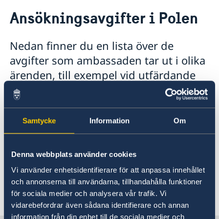
Rösta i Polen
Ansökningsavgifter i Polen
Hjälp till svenskar i Polen
Rösta i Polen
Nedan finner du en lista över de
Rekvisition samordningsnummer och ansökan om
förnamn och efternamn för nyfödda barn
avgifter som ambassaden tar ut i olika
Akut hjälp
ärenden, till exempel vid utfärdande
Om olyckan är framme – vad kan du få hjälp med?
Pass i Polen
av pass, körkort och liknande.
Larmcentraler
Ansökan om pass & nationellt id-kort
Hjälp kring medborgarskap
Pass/Nationellt Id-kort för vuxna i Polen
Listan gäller fr.o.m. den 20 januari 2026.
Om svenskt medborgarskap
Gifta sig i Polen
Pass/Nationellt id-kort för barn i Polen
Samtycke
Information
Om
Ansökningsavgifter
Rekvisition samordningsnummer och ansökan om
Legaliseringar
Administartiva avgifter Polen 2026.pdf
förnamn och efternamn för nyfödda barn
Reseinformation
Provisoriskt pass
Denna webbplats använder cookies
Förordning (1997:691) om avgifter vid
Vi använder enhetsidentifierare för att anpassa innehållet
Ambassadens reseinformation
utlandsmyndigheterna i sin helhet kan läsas
och annonserna till användarna, tillhandahålla funktioner
Aktuella händelser
Om olyckan är framme
här
.
för sociala medier och analysera vår trafik. Vi
Allmänna säkerhetsläget
Arv i internationella situationer
vidarebefordrar även sådana identifierare och annan
Naturförhållanden och katastrofer
In- och utresebestämmelser
information från din enhet till de sociala medier och