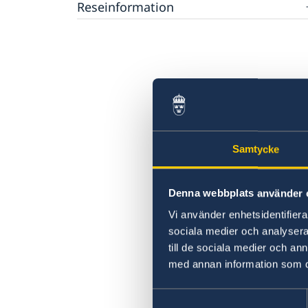
Reseinformation
Provisoriskt pass
Ambassadens reseinformation
Aktuella händelser
Om olyckan är framme
Allmänna säkerhetsläget
Arv i internationella situationer
Naturförhållanden och katastrofer
In- och utresebestämmelser
Hälso- och sjukvård
Lokala lagar och sedvänjor
Trafiksäkerhet
Samtycke
Övrig information
Sjukvård för svenskar i Polen
Biltrafik
Denna webbplats använder 
Vi använder enhetsidentifierar
sociala medier och analysera 
till de sociala medier och a
med annan information som du 
Samtyckesval