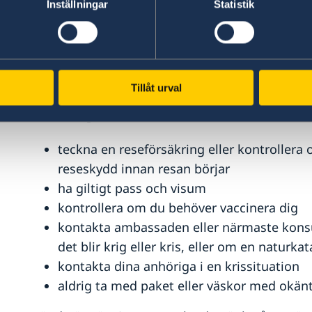
Inställningar
Statistik
flykting eller statslös person som är bosatt
I vissa fall kan även annan utländsk medborgare
gäller även svensk medborgare som inte är bosa
Tillåt urval
Tänk på att
teckna en reseförsäkring eller kontroller
reseskydd innan resan börjar
ha giltigt pass och visum
kontrollera om du behöver vaccinera dig
kontakta ambassaden eller närmaste konsul
det blir krig eller kris, eller om en naturkat
kontakta dina anhöriga i en krissituation
aldrig ta med paket eller väskor med okänt