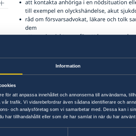
att kontakta anhöriga i en nödsituation e
till exempel en olyckshändelse, akut sjukd
råd om försvarsadvokat, läkare och tolk sa
dem
ett provisoriskt pass för att kunna resa he
kan du även få ett ordinarie pass.
Vad kan du inte få hjälp m
Information
valutaväxling och annan bankservice
cookies
hotell- och biljettbokning
e för att anpassa innehållet och annonserna till användarna, tillh
betalning av skulder, böter eller borgen.
vår trafik. Vi vidarebefordrar även sådana identifierare och anna
nnons- och analysföretag som vi samarbetar med. Dessa kan i sin
Vem kan få hjälp?
har tillhandahållit eller som de har samlat in när du har använt 
svensk medborgare som är bosatt i Sverig