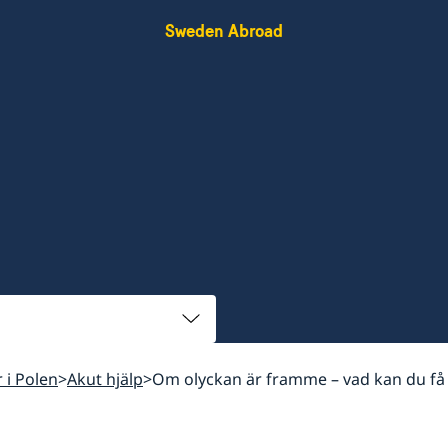
Sweden Abroad
r i Polen
Akut hjälp
Om olyckan är framme – vad kan du få