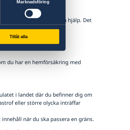
Marknadsföring
 i Sverige.
 som är bosatt i Sverige få hjälp. Det
tt i Sverige.
Tillåt alla
a om du har en hemförsäkring med
atet i landet där du befinner dig om
astrof eller större olycka inträffar
 innehåll när du ska passera en gräns.