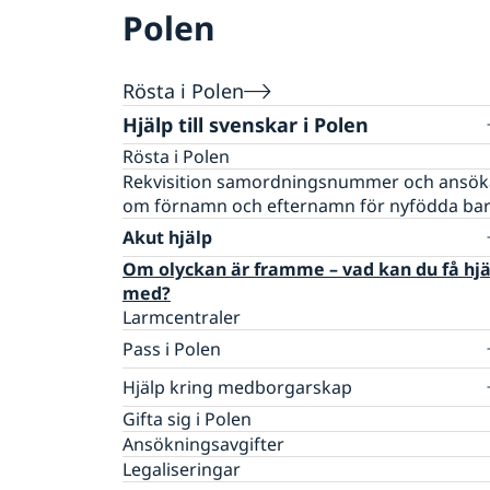
Polen
Rösta i Polen
Hjälp till svenskar i Polen
Rösta i Polen
Rekvisition samordningsnummer och ansö
om förnamn och efternamn för nyfödda ba
Akut hjälp
Om olyckan är framme – vad kan du få hjä
med?
Larmcentraler
Pass i Polen
Ansökan om pass & nationellt id-kort
Hjälp kring medborgarskap
Pass/Nationellt Id-kort för vuxna i Polen
Om svenskt medborgarskap
Gifta sig i Polen
Pass/Nationellt id-kort för barn i Polen
Ansökningsavgifter
Rekvisition samordningsnummer och ansö
Legaliseringar
om förnamn och efternamn för nyfödda ba