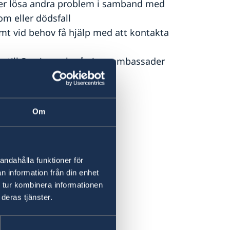
ller lösa andra problem i samband med
om eller dödsfall
mt vid behov få hjälp med att kontakta
m till Sverige och på vissa ambassader
ed?
Om
andahålla funktioner för
n information från din enhet
 tur kombinera informationen
deras tjänster.
e