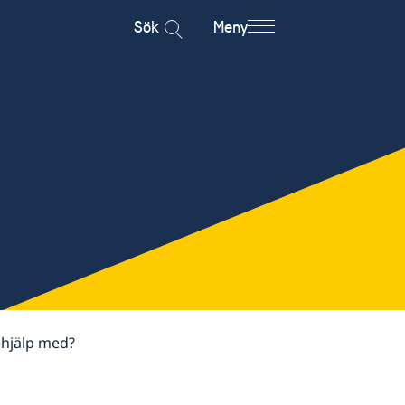
Sök
Meny
 hjälp med?