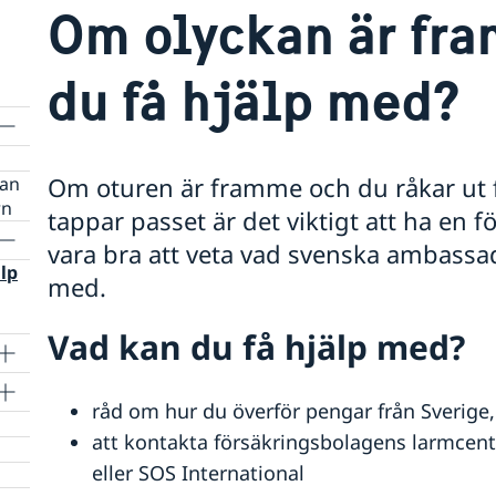
Om olyckan är fr
du få hjälp med?
Om oturen är framme och du råkar ut för
kan
rn
tappar passet är det viktigt att ha en 
vara bra att veta vad svenska ambassa
lp
med.
Vad kan du få hjälp med?
råd om hur du överför pengar från Sverige, de
att kontakta försäkringsbolagens larmcent
kan
eller SOS International
rn