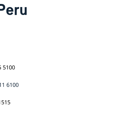
Peru
5 5100
411 6100
 1515