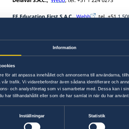
Delaval S.A.C.,
Webb
, tel. +51 1 224 0273
EF Education First S.A.C.,
Webb
,
tel. +51
1 50
Electrolux,
Webb
, tel.
+51 800 215 50
Information
Epiroc Group,
Webb
, tel.
+51 1 411 6100
Ericsson S.A.,
Webb
, tel.+51 1 215 6110
cookies
e för att anpassa innehållet och annonserna till användarna, tillh
H&M Hennes & Mauritz S.A.C.,
Webb
vår trafik. Vi vidarebefordrar även sådana identifierare och anna
nnons- och analysföretag som vi samarbetar med. Dessa kan i sin
har tillhandahållit eller som de har samlat in när du har använt 
Husqvarna,
Webb
,
tel.
+51 1 714 2124
Oriflame Peru S.A.,
Webb
, tel. +51 1 319 0960
Inställningar
Statistik