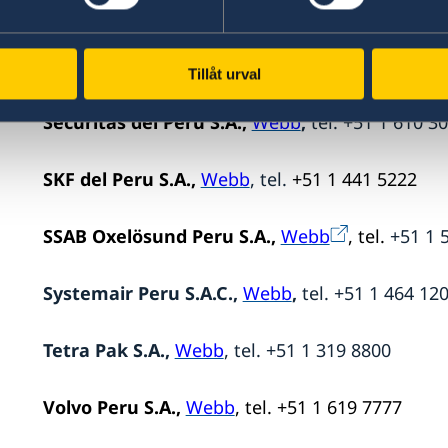
Sandvik del Peru S.A.,
Webb
, tel. +51 1 213 
Scania del Peru S.A.,
Webb
, tel. +51 1 512 1800
Tillåt urval
Securitas del Peru S.A.,
Webb
,
tel. +51 1 610 3
SKF del Peru S.A.,
Webb
, tel.
+51 1 441 5222
SSAB Oxelösund Peru S.A.,
Webb
, tel.
+51 1 
Systemair Peru S.A.C.,
Webb
,
tel. +51 1 464 12
Tetra Pak S.A.,
Webb
, tel. +51 1 319 8800
Volvo Peru S.A.,
Webb
, tel. +51 1 619 7777