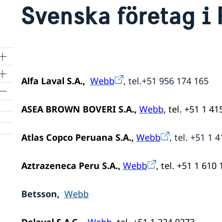
Svenska företag i 
Alfa Laval S.A.,
Webb
, tel.+51 956 174 165
ASEA BROWN BOVERI S.A.,
Webb
, tel. +51 1
41
Atlas Copco Peruana S.A.,
Webb
, tel. +51 1 
rn
p
Aztrazeneca Peru S.A.,
Webb
, tel. +51 1 610
Betsson,
Webb