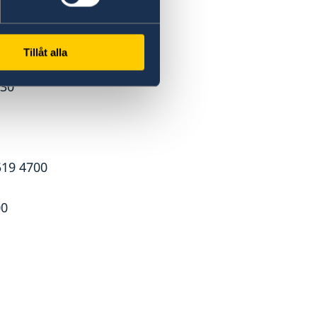
3300
Tillåt alla
030
519 4700
00