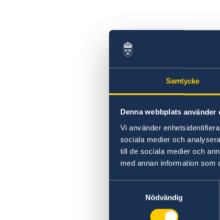
Svenska föreningen
Akut hjälp
Avgifter
Samtycke
Denna webbplats använder 
Vi använder enhetsidentifierar
sociala medier och analysera 
till de sociala medier och a
med annan information som du 
Samtyckesval
Nödvändig