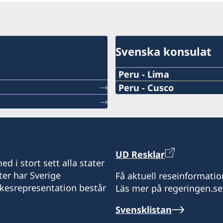
Svenska konsulat
Peru - Lima
Peru - Cusco
Honorärkonsul: Xavier d
På konsulatet arbetar äv
Honorärkonsul: Boris Gó
kommersiell assistent.
Email: borisgomez19@gm
Email konsulära frågor:
UD Resklar
Email kommersiella fråg
Telefon: +51 994374176
d i stort sett alla stater
ter har Sverige
Få aktuell reseinformatio
Telefon: +51 914164168
Besök: enbart efter tidsbo
ikesrepresentation består
Läs mer på regeringen.se
Telefontid: måndag - freda
Adress: El Huerto de Hua
Svensklistan
Besök: efter tidsbokning (
Perú