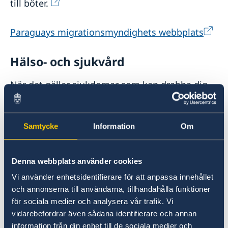
till böter.
Paraguays migrationsmyndighets webbplats
Hälso- och sjukvård
När det gäller sjukdomar som kan drabba dig
utomlands har du själv ett ansvar för din hälsa
och eventuella behandling. Det är därför viktigt
att du ser över ditt försäkringsskydd innan du
Samtycke
Information
Om
reser i väg. Se till att du har en reseförsäkring
som täcker kostnader vid olycksfall eller
sjukdom. Kontakta ditt försäkringsbolags
Denna webbplats använder cookies
larmcentral om du behöver sjukvård under
Vi använder enhetsidentifierare för att anpassa innehållet
resan.
och annonserna till användarna, tillhandahålla funktioner
för sociala medier och analysera vår trafik. Vi
I Paraguay finns sjukhus som kan ge
vidarebefordrar även sådana identifierare och annan
information från din enhet till de sociala medier och