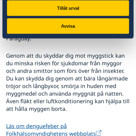
febersjukdomarna gula febern samt dengue,
zika och chikungunya. Större utbrott av
Tillåt urval
denguefeber och chikungunya förekommer
periodvis. Däremot har endast få inhemska fall
Avvisa
av gula febern och zikavirus konstaterats i
Paraguay.
Genom att du skyddar dig mot myggstick kan
du minska risken för sjukdomar från myggor
och andra smittor som förs över från insekter.
Du kan skydda dig genom att bära långärmade
tröjor och långbyxor, smörja in huden med
myggmedel och använda myggnät på natten.
Även fläkt eller luftkonditionering kan hjälpa till
att hålla myggen borta.
Läs om denguefeber på
Folkhälsomyndighetens webbplats