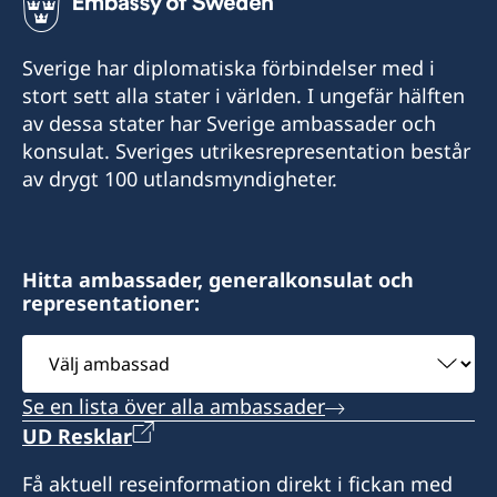
+595 21 2190 463
Sverige har diplomatiska förbindelser med i
Mobil:
stort sett alla stater i världen. I ungefär hälften
av dessa stater har Sverige ambassader och
+595 972 256252
konsulat. Sveriges utrikesrepresentation består
av drygt 100 utlandsmyndigheter.
E-mail:
consulado.suecia@rieder.com.py
Rieder & Cía
Hitta ambassader, generalkonsulat och
representationer:
Avenida Perú N° 1098 y Artigas
Barrio Las Mercedes, Asunción
Välj
Paraguay
ambassad
Se en lista över alla ambassader
Öppettider: måndag till fredag kl. 7.30-12.00
UD Resklar
Telefontid: onsdagar kl. 9.00-11.00
Få aktuell reseinformation direkt i fickan med