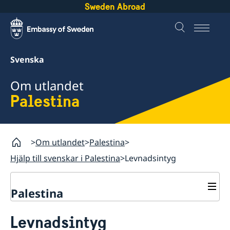
Sweden Abroad
Svenska
Om utlandet
Palestina
Om utlandet
Palestina
Hjälp till svenskar i Palestina
Levnadsintyg
Palestina
Rösta i svenska val
Levnadsintyg
Hjälp till svenskar i Palestina