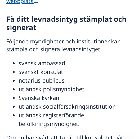
Lokala lagar och sedvänjor
webbplats
Kriminalitet och personlig säkerhet
Trafiksäkerhet
Få ditt levnadsintyg stämplat och
Övriga upplysningar
signerat
Följande myndigheter och institutioner kan
stämpla och signera levnadsintyget:
svensk ambassad
svenskt konsulat
notarius publicus
utländsk polismyndighet
Svenska kyrkan
utländsk socialförsäkringsinstitution
utländsk registerförande
befolkningsmyndighet.
Om du har svårt att ta dig till konsulatet går