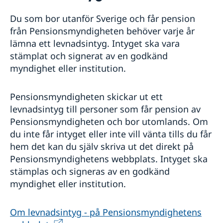
Rösta i svenska val
Du som bor utanför Sverige och får pension
Anmäl dig till röstlängden
Akut hjälp
från Pensionsmyndigheten behöver varje år
Ekonomisk hjälp
lämna ett levnadsintyg. Intyget ska vara
Pass i Palestina
Dödsfall i Palestina
stämplat och signerat av en godkänd
Förnyelse av pass/id-kort för vuxna
Samordningsnummer
Viktiga kontaktuppgifter
myndighet eller institution.
Pass ansökan för barn under 18 år
Svenskt medborgarskap i Palestina
Provisoriskt pass
Förlora eller behålla svenskt medborgarskap
Gifta sig i Palestina
Pensionsmyndigheten skickar ut ett
Avgifter
levnadsintyg till personer som får pension av
Levnadsintyg
Pensionsmyndigheten och bor utomlands. Om
Reseinformation
du inte får intyget eller inte vill vänta tills du får
Generalkonsulatets reseinformation
hem det kan du själv skriva ut det direkt på
Aktuella händelser
Pensionsmyndighetens webbplats. Intyget ska
Allmänna säkerhetsläget
stämplas och signeras av en godkänd
Terrorism
myndighet eller institution.
Naturförhållanden och katastrofer
In- och utresebestämmelser
Om levnadsintyg - på Pensionsmyndighetens
Hälso- och sjukvård