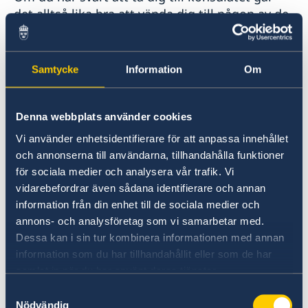
det alltså lika bra att vända dig till någon av de
andra godkända myndigheterna och
institutionerna.
Samtycke
Information
Om
För att få ditt levnadsintyg signerat och
stämplat behöver du visa en giltig id-handling.
Denna webbplats använder cookies
Det kan vara en id-handling från Sverige eller
ditt hemland.
Vi använder enhetsidentifierare för att anpassa innehållet
och annonserna till användarna, tillhandahålla funktioner
för sociala medier och analysera vår trafik. Vi
Du är välkommen till konsulatet under våra
vidarebefordrar även sådana identifierare och annan
öppettider mellan kl. 10–12, för att få ditt
information från din enhet till de sociala medier och
levnadsintyg signerat och stämplat. Du
annons- och analysföretag som vi samarbetar med.
behöver inte boka tid för ditt besök.
Dessa kan i sin tur kombinera informationen med annan
information som du har tillhandahållit eller som de har
Skicka in ditt levnadsintyg till
samlat in när du har använt deras tjänster.
Pensionsmyndigheten
Samtyckesval
Nödvändig