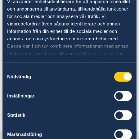
Vi använder enhetsidentifierare för att anpassa innehållet
från försäkringsbolaget.
och annonserna till användarna, tillhandahålla funktioner
för sociala medier och analysera vår trafik. Vi
vidarebefordrar även sådana identifierare och annan
Denguefeber, som överförs via
information från din enhet till de sociala medier och
mygg, förekommer på Palau. Resenärer bör ta
annons- och analysföretag som vi samarbetar med.
reda på vilka vaccinationer som behövs före
Dessa kan i sin tur kombinera informationen med annan
avresan. Förebyggande återgärder mot mygg-
information som du har tillhandahållit eller som de har
och insektsbett rekommenderas.
samlat in när du har använt deras tjänster.
Försäkringsskydd
Samtyckesval
Nödvändig
Resenärer uppmanas att ha en heltäckande
reseförsäkring. Det finns ingen
socialförsäkringskonvention mellan Palau och
Inställningar
Sverige.
Statistik
Senast uppdaterad 03 aug. 2026, 10.43
Marknadsföring