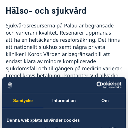
Rösta i Palau
Hälso- och sjukvård
Hjälp till svenskar i Palau
Rösta i Palau
Reseinformation
Sjukvårdsresurserna på Palau är begränsade
Pass utomlands
Ambassadens reseinformation
Hjälp kring medborgarskap
och varierar i kvalitet. Resenärer uppmanas
Akut hjälp
Aktuella händelser
att ha en heltäckande reseförsäkring. Det finns
Allmänna säkerhetsläget
ett nationellt sjukhus samt några privata
Terrorism
kliniker i Koror. Vården är begränsad till att
Naturförhållanden och katastrofer
endast klara av mindre komplicerade
Hälso- och sjukvård
sjukdomsfall och tillgången på medicin varierar.
Lokala lagar och sedvänjor
I regel krävs betalning i kontanter. Vid allvarlig
Kriminalitet och personlig säkerhet
sjukdom eller skada kan det bli nödvändigt
Trafiksäkerhet
Resa i landet
med medicinsk evakuering.
Inför resan - försäkringsskydd
Samtycke
Information
Om
Om du måste uppsöka sjukhus ska du eller din
medresenär genast kontakta SOS. De förser då
sjukhuset med en kostnadsgaranti. Sjukhuset
Denna webbplats använder cookies
inleder inte vården förrän de får en försäkran