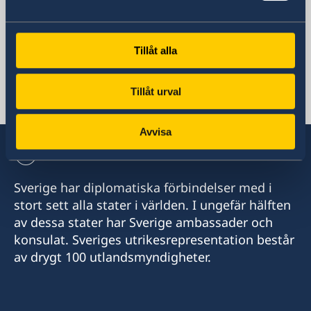
Sverige i Palau
Sveriges ambassad
Tillåt alla
Tillåt urval
Stilla havet, Stockholm
Avvisa
Sverige har diplomatiska förbindelser med i
stort sett alla stater i världen. I ungefär hälften
av dessa stater har Sverige ambassader och
konsulat. Sveriges utrikesrepresentation består
av drygt 100 utlandsmyndigheter.