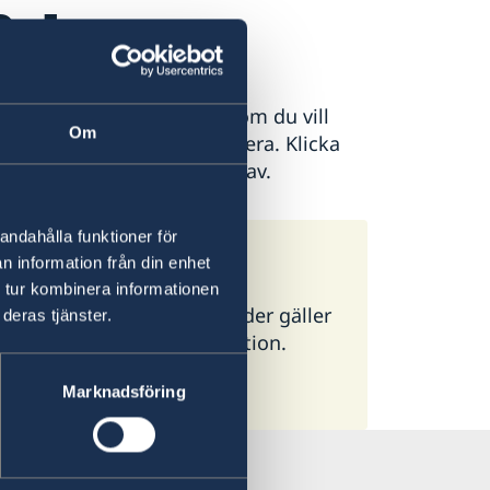
Palau
äller och hur du ska göra om du vill
Om
ller förnya ett pass med mera. Klicka
et ämne du är intresserad av.
andahålla funktioner för
n information från din enhet
 tur kombinera informationen
ör alla länder. I vissa länder gäller
deras tjänster.
g ambassad för mer information.
Marknadsföring