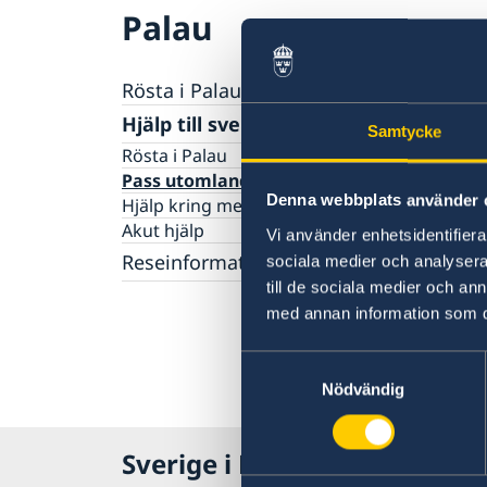
Palau
Rösta i Palau
Hjälp till svenskar i Palau
Samtycke
Rösta i Palau
Pass utomlands
Denna webbplats använder 
Hjälp kring medborgarskap
Akut hjälp
Vi använder enhetsidentifierar
Reseinformation
sociala medier och analysera 
till de sociala medier och a
Ambassadens reseinformation
med annan information som du 
Aktuella händelser
Inför resan - försäkringsskydd
Allmänna säkerhetsläget
Samtyckesval
Terrorism
Nödvändig
Naturförhållanden och katastrofer
Hälso- och sjukvård
Lokala lagar och sedvänjor
Sverige i Palau
Kriminalitet och personlig säkerhet