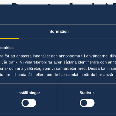
Pass utomlands i 
Här hittar du information om vilka regler som g
Information
ansöka om ett provisoriskt pass, ett nytt pass e
på länkarna i den gula undermenyn nedan för d
cookies
e för att anpassa innehållet och annonserna till användarna, tillh
Pass utomlands
vår trafik. Vi vidarebefordrar även sådana identifierare och anna
nnons- och analysföretag som vi samarbetar med. Dessa kan i sin
Här finns grundläggande information som gäller f
har tillhandahållit eller som de har samlat in när du har använt 
dessutom ytterligare villkor. Kontakta ansvari
Inställningar
Statistik
Läs mer