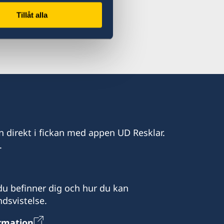
Tillåt alla
n direkt i fickan med appen UD Resklar.
.
u befinner dig och hur du kan
dsvistelse.
ormation