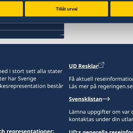
Tillåt urval
UD Resklar
d i stort sett alla stater
ter har Sverige
Få aktuell reseinformatio
ikesrepresentation består
Läs mer på regeringen.se
Svensklistan
Lämna uppgifter om var d
kontaktas under din utlan
ch representationer:
UD:s generella reseinf