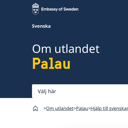
Svenska
Om utlandet
Palau
Välj
här
Om utlandet
Palau
Hjälp till svenska