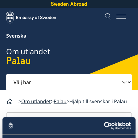
Sweden Abroad
Svenska
Om utlandet
Palau
Välj
här
Om utlandet
Palau
Hjälp till svenskar i Palau
Palau
Rösta i Palau