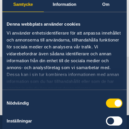
Hjälp till svenskar i Palau
Hjälp till svenskar i Palau
Samtycke
Information
Om
Rösta i Palau
Reseinformation
Pass utomlands
Generella frågor om hjälp
Denna webbplats använder cookies
Ambassadens reseinformation
Hjälp kring medborgarskap
utomlands
Akut hjälp
Aktuella händelser
Inför resan - försäkringsskydd
Vi använder enhetsidentifierare för att anpassa innehållet
Allmänna säkerhetsläget
och annonserna till användarna, tillhandahålla funktioner
Frågor och svar om hjälp
Terrorism
för sociala medier och analysera vår trafik. Vi
Naturförhållanden och katastrofer
utomlands - på regeringen.se
vidarebefordrar även sådana identifierare och annan
Hälso- och sjukvård
information från din enhet till de sociala medier och
Sverige i Palau
Lokala lagar och sedvänjor
På regeringen.se finns grundläggande
annons- och analysföretag som vi samarbetar med.
Kriminalitet och personlig säkerhet
information som gäller för alla länder och svar
Dessa kan i sin tur kombinera informationen med annan
Trafiksäkerhet
på vanliga frågor om hjälp till svenskar
information som du har tillhandahållit eller som de har
Resa i landet
Sveriges ambassad
utomlands. För vissa länder gäller dessutom
samlat in när du har använt deras tjänster.
ytterligare villkor.
Samtyckesval
Nödvändig
Stilla havet, Stockholm
Hjälp till svenskar utomlands - på regeringen.se
Inställningar