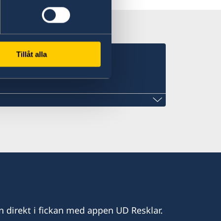
Tillåt alla
KONSULAT I Oman
m
n direkt i fickan med appen UD Resklar.