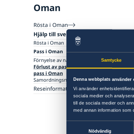
Oman
Rösta i Oman
Hjälp till svenskar i Oman
Rösta i Oman
Pass i Oman
Förnyelse av nationellt pass och ID-kort i O
Samtycke
Förlust av pass och ansökan om provisori
pass i Oman
Denna webbplats använder 
Samordningsnummer
Reseinformation
Vi använder enhetsidentifierar
sociala medier och analysera 
Ambassadens reseinformation
till de sociala medier och a
Aktuella händelser
med annan information som du 
Övriga upplysningar
Allmänna säkerhetsläget
Samtyckesval
Terrorism
Nödvändig