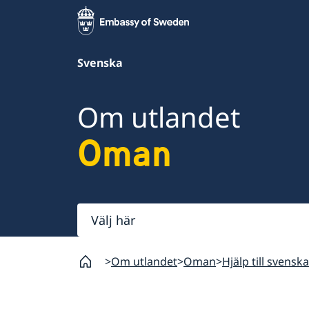
Svenska
Om utlandet
Oman
Välj
här
Om utlandet
Oman
Hjälp till svensk