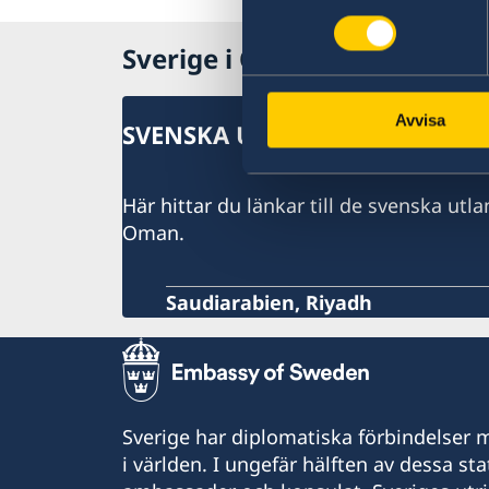
Naturförhållanden och katastrofer
In- och utresebestämmelser
Hälso- och sjukvård
Sverige i Oman
Lokala lagar och sedvänjor
Kriminalitet och personlig säkerhet
Trafiksäkerhet
Avvisa
SVENSKA UTLANDSMYNDIGHET
Här hittar du länkar till de svenska ut
Oman.
Saudiarabien, Riyadh
Sverige har diplomatiska förbindelser me
i världen. I ungefär hälften av dessa sta