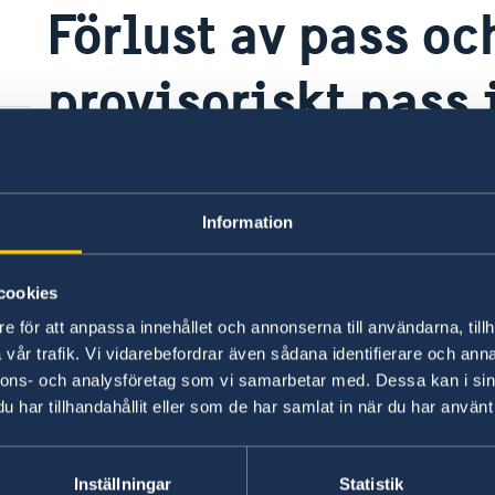
Förlust av pass o
provisoriskt pass
I Oman gäller i stort sett samma regler som i de
om vad du ska göra om du har förlorat ditt pa
man
Information
grundläggande information om vad som gäller p
skt
Allmän information vid förlust av pass
cookies
Sveriges honorärkonsulat i Muskat, Oman, kan
e för att anpassa innehållet och annonserna till användarna, tillh
pass. Notera att det provisoriska passet utfärd
vår trafik. Vi vidarebefordrar även sådana identifierare och anna
nnons- och analysföretag som vi samarbetar med. Dessa kan i sin
skickas med post till konsulatet för upphämtni
har tillhandahållit eller som de har samlat in när du har använt 
dess att ansökan har kommit in till dess att det 
upphämtning vid honorärkonsulatet. Det är de
leveranskostnaden från ambassaden i Riyadh ti
Inställningar
Statistik