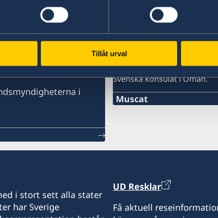
Tillåt urval
SVENSKA HONORÄR
ER I OMAN
Svenska konsulat i Oman.
landsmyndigheterna i
Muscat
Telefon
+968-24560971
E-post:
info@hcswedenoman.co
UD Resklar
d i stort sett alla stater
Epost:
ter har Sverige
Få aktuell reseinformatio