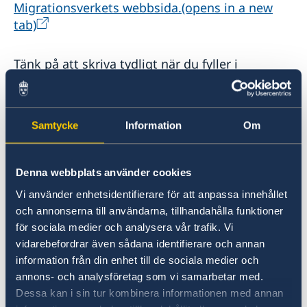
Kriminalitet och personlig säkerhet
Migrationsverkets webbsida.(opens in a new
Trafiksäkerhet
tab)
Kontakta oss
Tänk på att skriva tydligt när du fyller i
blanketter för ansökan om pass. Ange
kontaktuppgifter; komplett postadress,
telefonnummer och e-postadress, så att du kan
Samtycke
Information
Om
kontaktas om ärendet behöver kompletteras
eller för att du ska få beslut i ditt ärende.
Denna webbplats använder cookies
Länkar till mer information:
Vi använder enhetsidentifierare för att anpassa innehållet
och annonserna till användarna, tillhandahålla funktioner
Allmän information om svenskt
för sociala medier och analysera vår trafik. Vi
medborgarskap(opens in a new tab)
vidarebefordrar även sådana identifierare och annan
Vanliga frågor om svenskt
information från din enhet till de sociala medier och
medborgarskap(opens in a new tab)
annons- och analysföretag som vi samarbetar med.
Förlora eller behålla svenskt
Dessa kan i sin tur kombinera informationen med annan
medborgarskap(opens in a new tab)