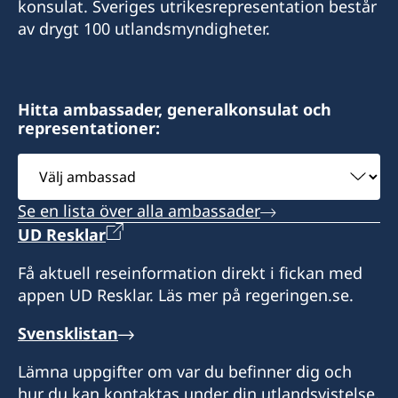
Adress:
konsulat. Sveriges utrikesrepresentation består
Sveriges honorärkonsulat i Auckland
Adress:
av drygt 100 utlandsmyndigheter.
4 North Avenue, Narrow Neck (Devonport)
Sveriges honorärkonsulat i Wellington
Auckland, Nya Zeeland
Level 7, Molesworth House
101 Molesworth Street
Besök:
Hitta ambassader, generalkonsulat och
Thorndon, Wellington 6011
representationer:
Endast bokade besök. Observera att alla besök
på konsulatet måste bokas i förväg.
Besök:
Välj
Tidsbokning sker via e-post.
Endast bokade besök. Observera att alla besök
ambassad
på konsulatet måste bokas i förväg.
Se en lista över alla ambassader
Honorärkonsul:
Tidsbokning sker via e-post.
UD Resklar
Catharina Andersson
Honorär konsul:
Få aktuell reseinformation direkt i fickan med
appen UD Resklar. Läs mer på regeringen.se.
Daniel O'Leary
Svensklistan
Honorär vicekonsul:
Lämna uppgifter om var du befinner dig och
Tinni Lindén
hur du kan kontaktas under din utlandsvistelse.