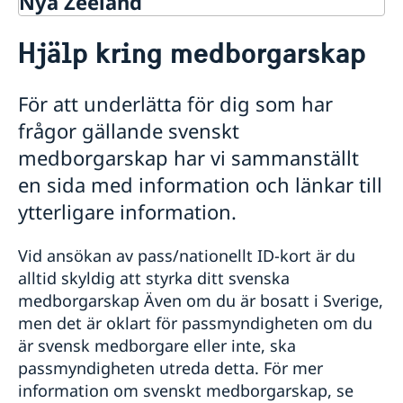
Nya Zeeland
Rösta i Nya Zeeland
Hjälp kring medborgarskap
Hjälp till svenskar i Nya Zeeland
Rösta i Nya Zeeland
För att underlätta för dig som har
Röstning på plats | Nya Zeeland
Hjälp kring medborgarskap
frågor gällande svenskt
Pass utomlands
medborgarskap har vi sammanställt
Provisoriskt pass
Akuta nödsituationer för svenska medborgare under
en sida med information och länkar till
Samordningsnummer
kvällstid och helger
ytterligare information.
Reseinformation
Ambassadens reseinformation
Vid ansökan av pass/nationellt ID-kort är du
Aktuella händelser
alltid skyldig att styrka ditt svenska
Allmänna säkerhetsläget
medborgarskap Även om du är bosatt i Sverige,
Terrorism
men det är oklart för passmyndigheten om du
Naturförhållanden och katastrofer
är svensk medborgare eller inte, ska
In- och utresebestämmelser
Hälso- och sjukvård
passmyndigheten utreda detta. För mer
Lokala lagar och sedvänjor
information om svenskt medborgarskap, se