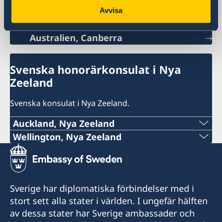
Nya Zeeland.
Avvisa
Australien, Canberra
Svenska honorärkonsulat i Nya
Zeeland
Svenska konsulat i Nya Zeeland.
Auckland, Nya Zeeland
Tel:
Wellington, Nya Zeeland
Tel:
+64 (0)27 335 4440
+64-4-499 9895
E-mail:
Sverige har diplomatiska förbindelser med i
E-post:
stort sett alla stater i världen. I ungefär hälften
swedconauckland@gmail.com
av dessa stater har Sverige ambassader och
sweden@xtra.co.nz