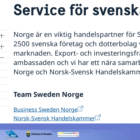
Service för svensk
Norge är en viktig handelspartner för S
2500 svenska företag och dotterbola
marknaden. Export- och investeringsfrä
ambassaden och vi har ett nära sama
Norge och Norsk-Svensk Handelskamm
Team Sweden Norge
rn
Business Sweden Norge
Norsk-Svensk Handelskammer