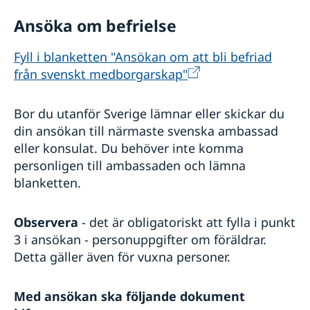
Avgifter
Ansöka om befrielse
Reseinformation
Service för svenska företag
Ambassadens reseinformation
Fyll i blanketten "Ansökan om att bli befriad
Aktuella händelser
Business Sweden
från svenskt medborgarskap"
In- och utresebestämmelser
Grensetjänsten
Allmänna säkerhetsläget
Info Norden
Bor du utanför Sverige lämnar eller skickar du
Terrorism
Norsk-Svenska Handelskammaren
din ansökan till närmaste svenska ambassad
Naturförhållanden och katastrofer
Anmäla handelshinder
Hälso- och sjukvård
eller konsulat. Du behöver inte komma
Aktiviteter
Lokala lagar och sedvänjor
personligen till ambassaden och lämna
Kriminalitet och personlig säkerhet
blanketten.
Trafiksäkerhet
Försäkringsskydd
Observera
- det är obligatoriskt att fylla i punkt
Övriga upplysningar
3 i ansökan - personuppgifter om föräldrar.
Detta gäller även för vuxna personer.
Med ansökan ska följande dokument