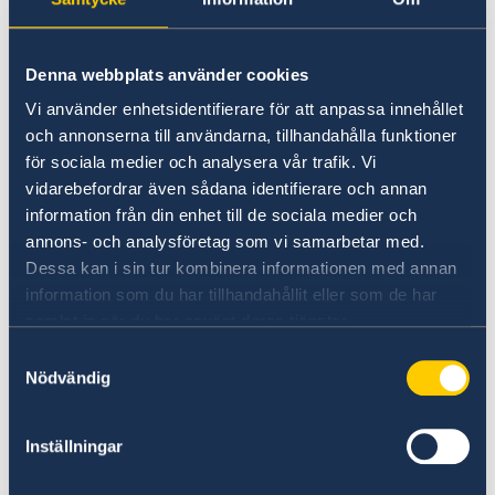
dokument:
Ansökan om befrielse från svenskt
Denna webbplats använder cookies
medborgarskap, underskrivet av
Vi använder enhetsidentifierare för att anpassa innehållet
föräldrarna
och barnet om det är över 12
och annonserna till användarna, tillhandahålla funktioner
år
för sociala medier och analysera vår trafik. Vi
Utskrift av registrerte opplysninger på
vidarebefordrar även sådana identifierare och annan
barn och föräldrar
information från din enhet till de sociala medier och
Födelseattest för barnet där båda
annons- och analysföretag som vi samarbetar med.
Dessa kan i sin tur kombinera informationen med annan
föräldrarnas namn framgår
information som du har tillhandahållit eller som de har
Intyg om vilka som är vårdnadshavare till
samlat in när du har använt deras tjänster.
barnet
Samtyckesval
Kopia av båda föräldrarnas pass/giltig id-
Nödvändig
handling
Kopia av barnets pass/id-handling om
Inställningar
sådant finns