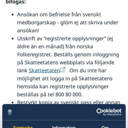
bifogas:
Ansökan om befrielse från svenskt
medborgarskap - glöm ej att skriva under
ansökan!
Utskrift av ”registrerte opplysninger” (ej
äldre än en månad) från norska
Folkeregistret. Beställs genom inloggning
på Skatteetatens webbplats via följande
länk
Skatteetaten
Om du inte har
möjlighet att logga in på Skatteetatens
hemsida kan registrerte opplysninger
beställas på tel 800 80 000.
Bestyrkt kopia av svenskt pass eller annan
giltig id-handling.
För barn under 18 år behövs följande
Samtycke
Information
Om