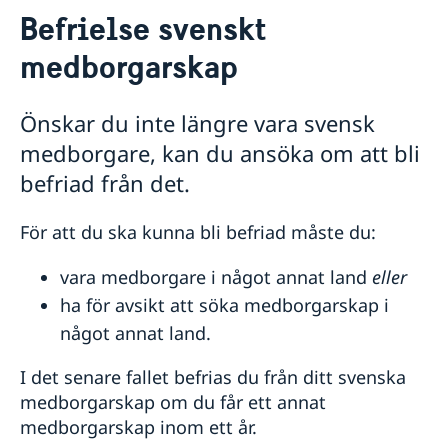
Befrielse svenskt
Hjälp till svenskar i Norge
medborgarskap
Rösta i Norge
Akut hjälp
Vad kan ambassaden göra
Önskar du inte längre vara svensk
Pass utomlands
Larmcentraler
medborgare, kan du ansöka om att bli
Samordningsnummer
Hjälp kring medborgarskap
Provisoriskt pass
befriad från det.
Om svenskt medborgarskap
Förlust av pass
Dubbelt medborgarskap
För att du ska kunna bli befriad måste du:
Anmälan om svenskt medborgarskap för barn med
svensk far, fött utom äktenskapet och utanför
Sverige före den 1 april 2015
vara medborgare i något annat land
eller
Befrielse svenskt medborgarskap
ha för avsikt att söka medborgarskap i
Frågor och svar om befrielseärenden nu när Norge
något annat land.
per 1 januari 2020 tillåter dubbelt medborgarskap
Gifta sig utomlands
I det senare fallet befrias du från ditt svenska
Legaliseringar
medborgarskap om du får ett annat
Pension och levnadsintyg
medborgarskap inom ett år.
Körkort