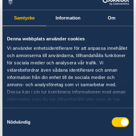
Service för svenska företag i
Intyg från ägare eller ansvarig person -
Samordningsnummer i Nordmakedonien
Nordmakedonien
Förnyelse av körkort i Nordmakedonien
obligatoriskt för alla fåglar med
Handel med Nordmakedonien
Samtycke
Information
Om
förutsättning att de kommer från ett land
Anmäla handelshinder i Nordmakedonien
som är medlem i Världsorganisationen för
djurhälsa (OIE).
Denna webbplats använder cookies
Vi använder enhetsidentifierare för att anpassa innehållet
För mer information om att resa med husdjur
och annonserna till användarna, tillhandahålla funktioner
till Nordmakedonien, gå till hemsidan för
för sociala medier och analysera vår trafik. Vi
landets tullverk
.
vidarebefordrar även sådana identifierare och annan
information från din enhet till de sociala medier och
Observera att ambassaden i Skopje eller
annons- och analysföretag som vi samarbetar med.
Utrikesdepartementet inte ansvarar för
Dessa kan i sin tur kombinera informationen med annan
resebestämmelser till Nordmakedonien, varken
information som du har tillhandahållit eller som de har
för personer eller husdjur. Om du ska resa med
samlat in när du har använt deras tjänster.
husdjur till Nordmakedonien bör du därför
Samtyckesval
kontakta landets veterinärmyndighet för att få
Nödvändig
information om vilka bestämmelser som gäller.