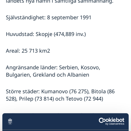
landets nya namn i samtliga sammanhang.
Service för svenska företag i
Samordningsnummer i Nordmakedonien
Nordmakedonien
Förnyelse av körkort i Nordmakedonien
Självständighet: 8 september 1991
Handel med Nordmakedonien
Anmäla handelshinder i Nordmakedonien
Huvudstad: Skopje (474,889 inv.)
Areal: 25 713 km2
Angränsande länder: Serbien, Kosovo,
Bulgarien, Grekland och Albanien
Större städer: Kumanovo (76 275), Bitola (86
528), Prilep (73 814) och Tetovo (72 944)
Folkmängd: 1,832 miljoner (enligt den senaste
folkräkningen från september 2021). Etniska
makedonier (58 procent), albaner (25 procent),