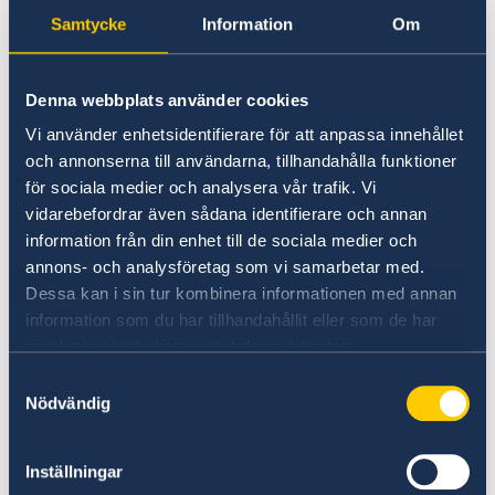
turkar (4 procent), romer (4 procent), serber (1,5
Samtycke
Information
Om
procent) och vlaker (0,5 procent)
Denna webbplats använder cookies
Språk: Makedonska (officiellt), albanska (lag
Vi använder enhetsidentifierare för att anpassa innehållet
som stärker albanskans ställning trädde i kraft
och annonserna till användarna, tillhandahålla funktioner
2019, som de facto, om inte officiellt, blir ett
för sociala medier och analysera vår trafik. Vi
andra officiellt språk), serbokroatiska, turkiska
vidarebefordrar även sådana identifierare och annan
och romani
information från din enhet till de sociala medier och
annons- och analysföretag som vi samarbetar med.
Religion: Det finns ingen statsreligion, men
Dessa kan i sin tur kombinera informationen med annan
ortodox kristendom och islam är de största
information som du har tillhandahållit eller som de har
religionerna. Andra religioner som judendom
samlat in när du har använt deras tjänster.
finns representerade, dock i mindre omfattning
Samtyckesval
Nödvändig
Statsskick: Republik
Inställningar