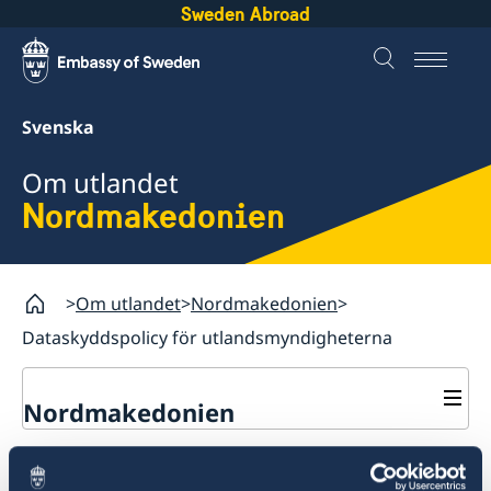
Sweden Abroad
Svenska
Om utlandet
Nordmakedonien
Om utlandet
Nordmakedonien
Dataskyddspolicy för utlandsmyndigheterna
Nordmakedonien
Rösta i Nordmakedonien
Dataskyddspolicy för
Hjälp till svenskar i Nordmakedonien