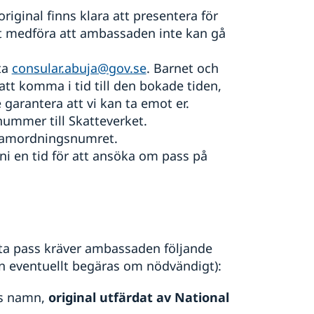
original finns klara att presentera för
 medföra att ambassaden inte kan gå
ta
consular.abuja@gov.se
. Barnet och
att komma i tid till den bokade tiden,
garantera att vi kan ta emot er.
mmer till Skatteverket.
 samordningsnumret.
ni en tid för att ansöka om pass på
ta pass kräver ambassaden följande
n eventuellt begäras om nödvändigt):
as namn,
original utfärdat av National