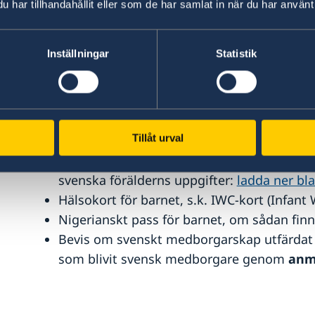
utresestämplar/visum, som bestyrks av
har tillhandahållit eller som de har samlat in när du har använt 
Om en av föräldrarna befinner sig i Sverig
till besöket finns möjligheten att den föräl
Inställningar
Statistik
svensk ambassad) eller en Notarius Publicus
sidor med stämplar. Dessa bestyrkta kopior 
den besökande föräldern) inför besöket.
Blankett 7750 ”Förnamn och efternamn, Ans
Tillåt urval
undertecknad
i original:
ladda ner blanke
Blankett ”uppgifter för prövning av svensk
svenska förälderns uppgifter:
ladda ner bla
Hälsokort för barnet, s.k. IWC-kort (Infant
Nigerianskt pass för barnet, om sådan finn
Bevis om svenskt medborgarskap utfärdat a
som blivit svensk medborgare genom
anm