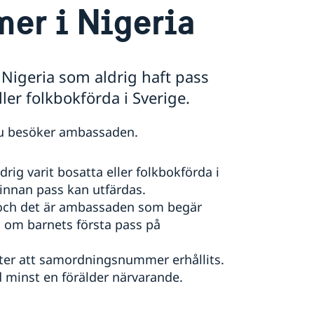
r i Nigeria
igeria som aldrig haft pass
ller folkbokförda i Sverige.
u besöker ambassaden.
ig varit bosatta eller folkbokförda i
innan pass kan utfärdas.
 och det är ambassaden som begär
a om barnets första pass på
ter att samordningsnummer erhållits.
minst en förälder närvarande.