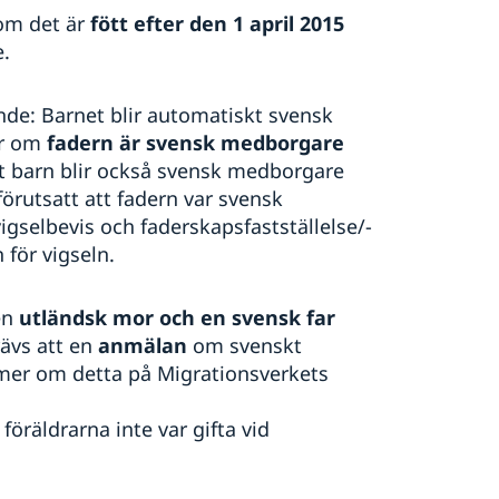
om det är
fött efter den 1 april 2015
.
ande: Barnet blir automatiskt svensk
er om
fadern är svensk medborgare
tt barn blir också svensk medborgare
förutsatt att fadern var svensk
gselbevis och faderskapsfastställelse/-
för vigseln.
 en
utländsk mor och en svensk far
ävs att en
anmälan
om svenskt
 mer om detta på Migrationsverkets
föräldrarna inte var gifta vid