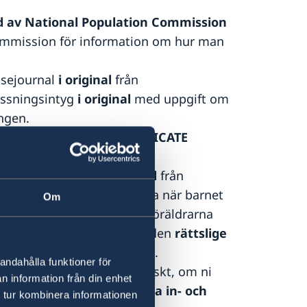
 av National Population Commission
ommission för information om hur man
elsejournal
i original
från
ossningsintyg
i original
med uppgift om
ngen.
 FEDERAL MARRIAGE CERTIFICATE
ation Court Order)
i original
från
all föräldrarna inte är gifta när barnet
Om
re. Detta krävs även om föräldrarna
et fastställas vem som är den
rättslige
 S.k. Affidavit godkänns inte.
andahålla funktioner för
drarna (svensk och nigerianskt, om ni
n information från din enhet
och eventuella nigerianska in- och
 tur kombinera informationen