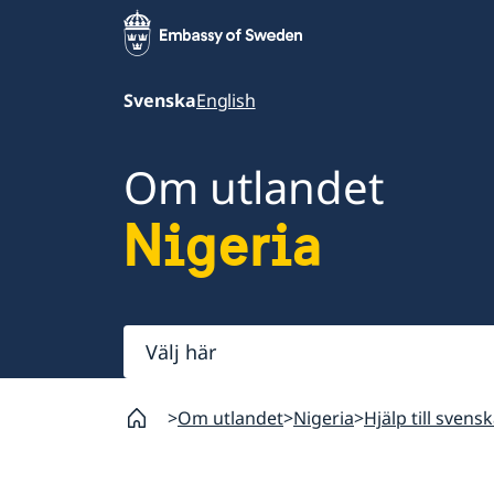
Svenska
English
Om utlandet
Nigeria
Välj
här
Om utlandet
Nigeria
Hjälp till svensk