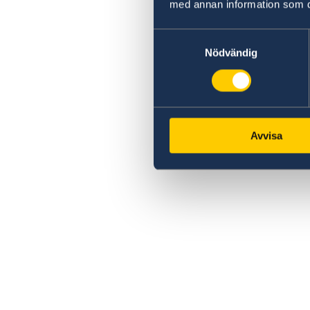
med annan information som du 
Samtyckesval
Nödvändig
Avvisa