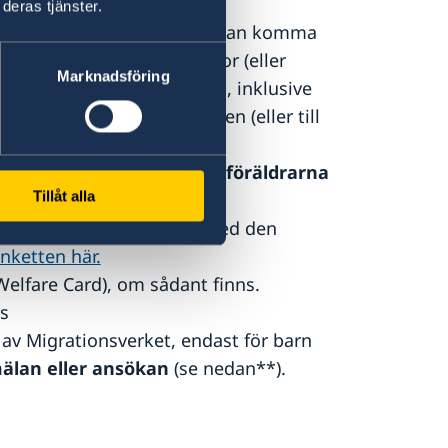
 ambassaden.
deras tjänster.
e eller annat land och inte kan komma
dern besöker ett poliskontor (eller
Marknadsföring
 för att bestyrka sitt pass, inklusive
kan sändas till ambassaden (eller till
ökan”, ifylld och
av båda föräldrarna
Tillåt alla
tten här
.
t medborgarskap”, ifylld med den
nketten här.
 Welfare Card), om sådant finns.
s
v Migrationsverket, endast för barn
älan eller ansökan
(se nedan**).