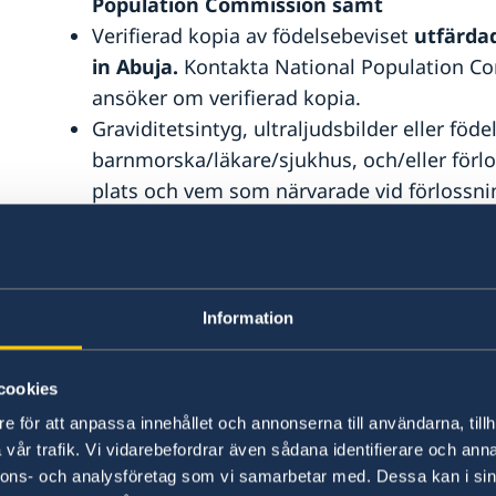
Population Commission samt
Verifierad kopia av födelsebeviset
utfärdad
in Abuja.
Kontakta National Population C
ansöker om verifierad kopia.
Graviditetsintyg, ultraljudsbilder eller föd
barnmorska/läkare/sjukhus, och/eller förl
plats och vem som närvarade vid förlossni
Vigselbevis
Från 2020 gäller att endast
godtas
***, eller
Faderskapsfastställelse (Paternity confirm
Familjerättens domstol där barnet bor i de f
Information
föds och endast fadern är svensk medborga
har gift sig efter barnets födelse
.
Där ska d
cookies
fadern
, biologisk fader är inte tillräckligt.
e för att anpassa innehållet och annonserna till användarna, tillh
Pass/giltig fotolegitimation för båda föräl
vår trafik. Vi vidarebefordrar även sådana identifierare och anna
har),
kopior tas vid besöket av fotosidor 
nnons- och analysföretag som vi samarbetar med. Dessa kan i sin