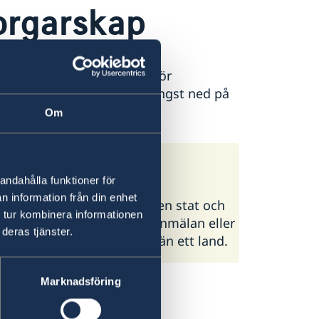
orgarskap
ion. Kontakta ambassaden för
till ambassaden hittar du längst ned på
Om
andahålla funktioner för
n information från din enhet
lande som uppstår mellan en stat och
 tur kombinera informationen
d födelsen eller efter en anmälan eller
deras tjänster.
 du är medborgare i mer än ett land.
Marknadsföring