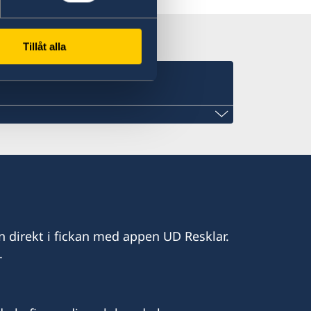
Tillåt alla
Lagos
,
n direkt i fickan med appen UD Resklar.
.
ot besök efter tidsbokning via epost:
s@gmail.com