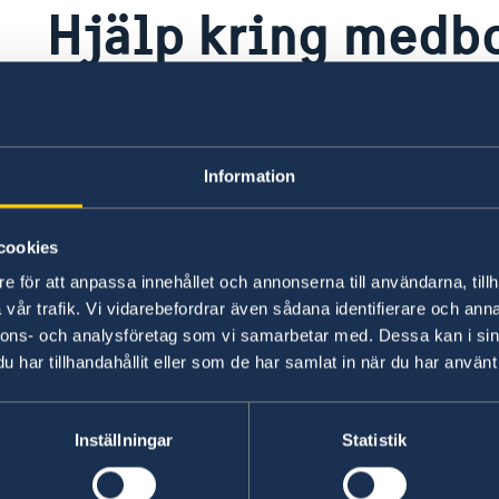
Hjälp kring medb
Här finns för närvarande ingen lokal informat
information om eventuella lokala villkor. Länk 
sidan.
Information
cookies
Svenskt och dubbelt medborgarskap
e för att anpassa innehållet och annonserna till användarna, tillh
vår trafik. Vi vidarebefordrar även sådana identifierare och anna
Medborgarskap är ett rättsligt bindande förhål
nnons- och analysföretag som vi samarbetar med. Dessa kan i sin
en individ (medborgare) antingen automatiskt vi
har tillhandahållit eller som de har samlat in när du har använt 
en ansökan. Dubbelt medborgarskap innebär att
Inställningar
Statistik