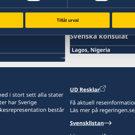
Tillåt urval
Svenska konsulat
Lagos, Nigeria
Consulate of Sweden in 
Landmark Towers
5B Water Corporation Rd
Victoria Island,
UD Resklar
101241, Lagos, Nigeria
d i stort sett alla stater
ter har Sverige
Få aktuell reseinformatio
ikesrepresentation består
Läs mer på regeringen.se
Konsulatet tar endast em
Svensklistan
consulateofswedenlago