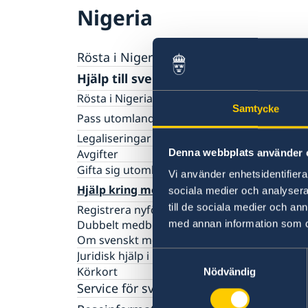
Nigeria
Rösta i Nigeria
Hjälp till svenskar i Nigeria
Rösta i Nigeria
Samtycke
Pass utomlands
Förlust av pass i Nigeria
Legaliseringar
Ordinarie pass för vuxna i Nigeria
Denna webbplats använder 
Avgifter
Ordinarie pass för barn i Nigeria
Gifta sig utomlands
Vi använder enhetsidentifierar
Samordningsnummer i Nigeria
Hjälp kring medborgarskap
sociala medier och analysera 
Nationellt id-kort i Nigeria
till de sociala medier och a
Registrera nyfödd utomlands
Provisoriskt pass för vuxna i Nigeria
Dubbelt medborgarskap
med annan information som du 
Provisoriskt pass för barn i Nigeria
Om svenskt medborgarskap
Juridisk hjälp i Nigeria
Samtyckesval
Körkort
Nödvändig
Service för svenska företag i Nigeria