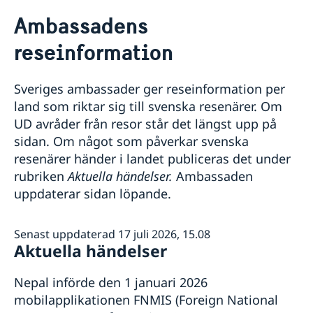
Rösta i Nepal
Ambassadens
Hjälp till svenskar i Nepal
reseinformation
Rösta i Nepal
Reseinformation
Advokatlista
Ambassadens reseinformation
Pass i Nepal
Sveriges ambassader ger reseinformation per
Aktuella händelser
Generella råd om att resa till Nepal
land som riktar sig till svenska resenärer. Om
Allmänna säkerhetsläget
UD avråder från resor står det längst upp på
Terrorism
sidan. Om något som påverkar svenska
Naturförhållanden och katastrofer
In- och utresebestämmelser
resenärer händer i landet publiceras det under
Hälso- och sjukvård
rubriken
Aktuella händelser.
Ambassaden
Lokala lagar och sedvänjor
uppdaterar sidan löpande.
Kriminalitet och personlig säkerhet
Trafiksäkerhet
Senast uppdaterad 17 juli 2026, 15.08
Aktuella händelser
Nepal införde den 1 januari 2026
mobilapplikationen FNMIS (Foreign National