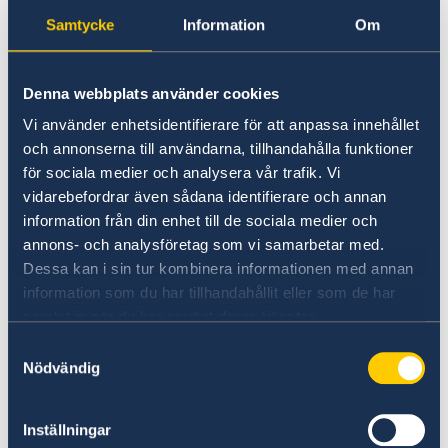
denguefeber, en myggöverförd virussjukdom
Samtycke
Information
Om
som kan ge hög feber, huvudvärk och
muskelsmärta. Skydd mot mygg är därför
starkt rekommenderat, särskilt under
Denna webbplats använder cookies
regnperioden.
Vi använder enhetsidentifierare för att anpassa innehållet
och annonserna till användarna, tillhandahålla funktioner
För dig som planerar bergsvandring eller
för sociala medier och analysera vår trafik. Vi
liknande aktiviteter är det viktigt att kontrollera
vidarebefordrar även sådana identifierare och annan
att din reseförsäkring täcker dessa. Många
information från din enhet till de sociala medier och
vanliga försäkringar exkluderar vandring över 3
annons- och analysföretag som vi samarbetar med.
000 meters höjd och andra så kallade riskfyllda
Dessa kan i sin tur kombinera informationen med annan
aktiviteter. Se till att din försäkring inkluderar
information som du har tillhandahållit eller som de har
nödvändigt skydd för den typ av resa du
samlat in när du har använt deras tjänster.
planerar.
Samtyckesval
Nödvändig
Om du har en sjukdom, är gravid, reser till ett
farligt område eller planerar att ägna dig åt
Inställningar