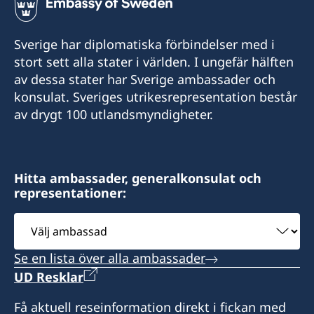
+977-1-5320939
Sverige har diplomatiska förbindelser med i
E-post:
stort sett alla stater i världen. I ungefär hälften
av dessa stater har Sverige ambassader och
nepal@consulateofsweden.in
konsulat. Sveriges utrikesrepresentation består
Sveriges honorärkonsulat i Katmandu
av drygt 100 utlandsmyndigheter.
Meera Home
Khichapokhari
Nepal
Hitta ambassader, generalkonsulat och
representationer:
Öppettider:
måndag-fredag 10.00-14.00
Välj
ambassad
Se en lista över alla ambassader
Honorärkonsul
UD Resklar
Ms Moushumi Shrestha
Få aktuell reseinformation direkt i fickan med