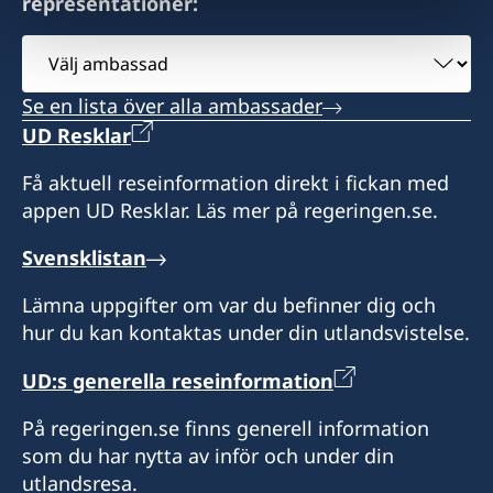
representationer:
nationellt ID-kort på konsulatet. Det är möjligt
Öppettider: Måndag, onsdag och fredag: kl.
att hämta ut pass eller nationellt ID-kort på
Välj
9.00–13.00
konsulatet om du angett det vid ansökan. Ta
ambassad
kontakt med konsulatet för upphämtning.
Se en lista över alla ambassader
UD Resklar
Honorär generalkonsul
Var vänlig observera att konsulatet inte
besvarar frågor om Sverige. Frågor om Sverige
Få aktuell reseinformation direkt i fickan med
Nils van Dijkman
och konsulära ärenden skickas till Sveriges
appen UD Resklar. Läs mer på regeringen.se.
ambassad i Haag: ambassaden.haag@gov.se
Svensklistan
eller ambassaden.haag-pass@gov.se
Lämna uppgifter om var du befinner dig och
Besökstid: tisdagar och onsdagar 10.00-12.00.
hur du kan kontaktas under din utlandsvistelse.
Vänligen notera att konsulatet kommer att vara
stängt för sommarsemester från 15 juli till 5
UD:s generella reseinformation
augusti 2026.
På regeringen.se finns generell information
Honorär konsul
som du har nytta av inför och under din
utlandsresa.
Heleen van Balen