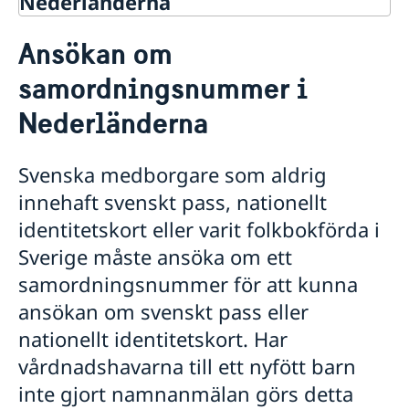
Nederländerna
Rösta i Nederländerna
Ansökan om
Hjälp till svenskar i Nederländerna
samordningsnummer i
Rösta i Nederländerna
Brevrösta i Nederländerna
Pass och nationellt ID-kort för vuxna
Nederländerna
Pass och nationell ID-kort för barn
Samordningsnummer
Svenska medborgare som aldrig
Om svenskt medborgarskap
Provisoriskt pass
innehaft svenskt pass, nationellt
Akut hjälp
identitetskort eller varit folkbokförda i
Flytta till Nederländerna
Sverige måste ansöka om ett
Gifta sig i Nederländerna
samordningsnummer för att kunna
Arv i internationella situationer
Registrera nyfödd utomlands
ansökan om svenskt pass eller
Avgifter
nationellt identitetskort. Har
Legaliseringar
vårdnadshavarna till ett nyfött barn
Körkort
Namnändring
inte gjort namnanmälan görs detta
Pension & Levnadsintyg