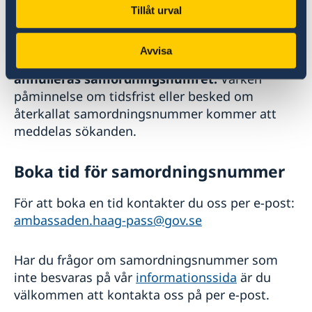
När samordningsnummer är klart meddelas
Tillåt urval
beslut till sökanden. Du måste därefter ansöka
om passa inom tre (3) månader.
Om
Avvisa
passansökan inte sker inom tre månader
annulleras samordningsnumret.
Varken
påminnelse om tidsfrist eller besked om
återkallat samordningsnummer kommer att
meddelas sökanden.
Boka tid för samordningsnummer
För att boka en tid kontakter du oss per e-post:
ambassaden.haag-pass@gov.se
Har du frågor om samordningsnummer som
inte besvaras på vår
informationssida
är du
välkommen att kontakta oss på per e-post.