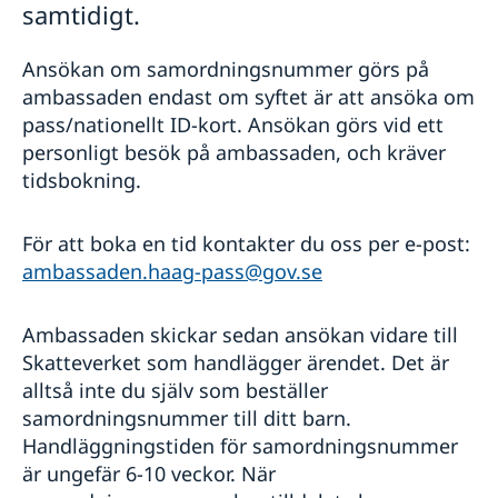
samtidigt.
Undervisning i svenska för barn
Uppehållstillstånd eller personbevis
Ansökan om samordningsnummer görs på
Reseinformation
ambassaden endast om syftet är att ansöka om
Service för svenska företag
Ambassadens reseinformation
pass/nationellt ID-kort. Ansökan görs vid ett
personligt besök på ambassaden, och kräver
Aktuella händelser
Handel med Nederländerna
Inför resan
Allmänna säkerhetsläget
Anmäla handelshinder
tidsbokning.
Terrorism och turism
Om olyckan är framme
Terrorism
Investera i Sverige
Behövs vaccination
Frihetsberövad i utlandet
Naturförhållanden och katastrofer
Behöver jag visum?
För att boka en tid kontakter du oss per e-post:
Resklar - UD:s reseinformation direkt i fickan
In- och utresebestämmelser
Läs på om ditt resmål
ambassaden.haag-pass@gov.se
Hälso- och sjukvård
Se till att vara försäkrad
Lokala lagar och sedvänjor
Kriminalitet och personlig säkerhet
Ambassaden skickar sedan ansökan vidare till
Trafiksäkerhet
Skatteverket som handlägger ärendet. Det är
Resa i landet
alltså inte du själv som beställer
Försäkringsskydd
samordningsnummer till ditt barn.
Resa med husdjur
Handläggningstiden för samordningsnummer
Övriga upplysningar
är ungefär 6-10 veckor. När