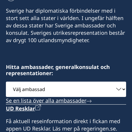
+31-(0)6-29 55 31 54
E-mail:
Sverige har diplomatiska förbindelser med i
E-postadress:
stort sett alla stater i världen. I ungefär hälften
Amsterdam@swedishconsulate.nl
av dessa stater har Sverige ambassader och
hvb@commutatio.nl
Adress: De Entree 139-141, 1101 HE Amsterdam
konsulat. Sveriges utrikesrepresentation består
Honorärkonsulatet befinner sig i International
av drygt 100 utlandsmyndigheter.
Vid frågor, vänligen vänd dig till Sveriges
Welcome Center North (IWCN), adress:
ambassad i Haag.
Gedempte Zuiderdiep 98 i Groningen.
Det är inte möjligt att ansöka om pass eller
Hitta ambassader, generalkonsulat och
nationellt ID-kort på konsulatet.
Det är inte möjligt att ansöka om pass eller
representationer:
nationellt ID-kort på konsulatet. Det är möjligt
Öppettider: Måndag, onsdag och fredag: kl.
att hämta ut pass eller nationellt ID-kort på
Välj
9.00–13.00
konsulatet om du angett det vid ansökan. Ta
ambassad
kontakt med konsulatet för upphämtning.
Se en lista över alla ambassader
UD Resklar
Honorär generalkonsul
Var vänlig observera att konsulatet inte
besvarar frågor om Sverige. Frågor om Sverige
Få aktuell reseinformation direkt i fickan med
Nils van Dijkman
och konsulära ärenden skickas till Sveriges
appen UD Resklar. Läs mer på regeringen.se.