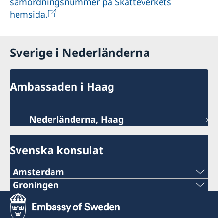
samordningsnummer på Skatteverkets
hemsida.
Sverige i Nederländerna
Ambassaden i Haag
Nederländerna, Haag
Svenska konsulat
Amsterdam
Telefon:
Groningen
Telefon:
020–800 35 80