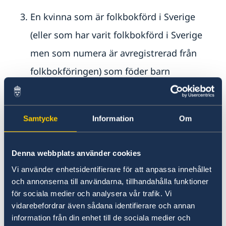
En kvinna som är folkbokförd i Sverige
(eller som har varit folkbokförd i Sverige
men som numera är avregistrerad från
folkbokföringen) som föder barn
utomlands måste kunna styrka att det är
hon som fött barnet. För att styrka
Samtycke
Information
Om
relationen mor/barn är det inte tillräckligt
att enbart visa upp ett födelsebevis, det
Denna webbplats använder cookies
krävs även ett
graviditetsintyg,
Vi använder enhetsidentifierare för att anpassa innehållet
förlossningsjournal eller dylikt, där det
och annonserna till användarna, tillhandahålla funktioner
för sociala medier och analysera vår trafik. Vi
framgår att det är kvinnan som har fött
vidarebefordrar även sådana identifierare och annan
barnet.
information från din enhet till de sociala medier och