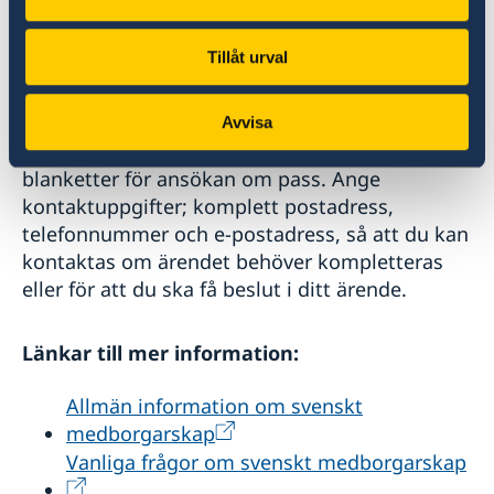
eller inte, ska passmyndigheten utreda detta.
För mer information om svenskt
medborgarskap, se
Tillåt urval
Migrationsverkets webbsida.
Avvisa
Tänk på att skriva tydligt när du fyller i
blanketter för ansökan om pass. Ange
kontaktuppgifter; komplett postadress,
telefonnummer och e-postadress, så att du kan
kontaktas om ärendet behöver kompletteras
eller för att du ska få beslut i ditt ärende.
Länkar till mer information:
Allmän information om svenskt
medborgarskap
Vanliga frågor om svenskt medborgarskap