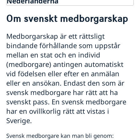
Nederländerna
Rösta i Nederländerna
Om svenskt medborgarskap
Hjälp till svenskar i Nederländerna
Rösta i Nederländerna
Medborgarskap är ett rättsligt
Brevrösta i Nederländerna
Pass och nationellt ID-kort för vuxna
bindande förhållande som uppstår
Pass och nationell ID-kort för barn
Samordningsnummer
mellan en stat och en individ
Om svenskt medborgarskap
(medborgare) antingen automatiskt
Provisoriskt pass
vid födelsen eller efter en anmälan
Akut hjälp
eller en ansökan. Endast den som är
Flytta till Nederländerna
Gifta sig i Nederländerna
svensk medborgare har rätt att ha
Arv i internationella situationer
svenskt pass. En svensk medborgare
Registrera nyfödd utomlands
har en ovillkorlig rätt att vistas i
Avgifter
Legaliseringar
Sverige.
Körkort
Namnändring
Svensk medborgare kan man bli genom:
Pension & Levnadsintyg