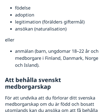
Undervisning i svenska för barn
födelse
Uppehållstillstånd eller personbevis
adoption
Reseinformation
legitimation (förälders giftermål)
Service för svenska företag
Ambassadens reseinformation
ansökan (naturalisation)
Aktuella händelser
Handel med Nederländerna
Inför resan
eller
Allmänna säkerhetsläget
Anmäla handelshinder
Terrorism och turism
Om olyckan är framme
Terrorism
Investera i Sverige
Behövs vaccination
Frihetsberövad i utlandet
anmälan (barn, ungdomar 18–22 år och
Naturförhållanden och katastrofer
Behöver jag visum?
Resklar - UD:s reseinformation direkt i fickan
In- och utresebestämmelser
medborgare i Finland, Danmark, Norge
Läs på om ditt resmål
Hälso- och sjukvård
och Island).
Se till att vara försäkrad
Lokala lagar och sedvänjor
Kriminalitet och personlig säkerhet
Trafiksäkerhet
Att behålla svenskt
Resa i landet
medborgarskap
Försäkringsskydd
Resa med husdjur
För att undvika att du förlorar ditt svenska
Övriga upplysningar
medborgarskap om du är född och bosatt
utomlands kan du ansöka om att få behålla