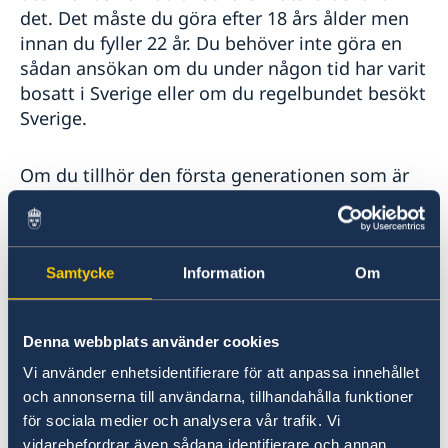
det. Det måste du göra efter 18 års ålder men
innan du fyller 22 år. Du behöver inte göra en
sådan ansökan om du under någon tid har varit
bosatt i Sverige eller om du regelbundet besökt
Sverige.
Om du tillhör den första generationen som är
född utomlands kommer din ansökan normalt
att beviljas. Även senare generationer som är
födda utomlands kan få behålla sitt svenska
medborgarskap såvida inte anknytningen till
Samtycke
Information
Om
Sverige är helt bruten.
Denna webbplats använder cookies
Blankett för bibehållande av svenskt
Vi använder enhetsidentifierare för att anpassa innehållet
medborgarskap finns på Migrationsverkets
och annonserna till användarna, tillhandahålla funktioner
hemsida:
för sociala medier och analysera vår trafik. Vi
Länk till blankett för bibehållande av svenskt
vidarebefordrar även sådana identifierare och annan