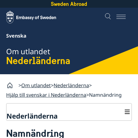
Sweden Abroad
Svenska
Om utlandet
Nederländerna
Om utlandet
Nederländerna
Hjälp till svenskar i Nederländerna
Namnändring
Nederländerna
Rösta i Nederländerna
Namnändring
Hjälp till svenskar i Nederländerna