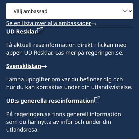
Öppettider: Måndag, onsdag och fredag: kl.
att hämta ut pass eller nationellt ID-kort på
Välj
9.00–13.00
konsulatet om du angett det vid ansökan. Ta
ambassad
kontakt med konsulatet för upphämtning.
Se en lista över alla ambassader
UD Resklar
Honorär generalkonsul
Var vänlig observera att konsulatet inte
besvarar frågor om Sverige. Frågor om Sverige
Få aktuell reseinformation direkt i fickan med
Nils van Dijkman
och konsulära ärenden skickas till Sveriges
appen UD Resklar. Läs mer på regeringen.se.
ambassad i Haag: ambassaden.haag@gov.se
Svensklistan
eller ambassaden.haag-pass@gov.se
Lämna uppgifter om var du befinner dig och
Besökstid: tisdagar och onsdagar 10.00-12.00.
hur du kan kontaktas under din utlandsvistelse.
Vänligen notera att konsulatet kommer att vara
stängt för sommarsemester från 15 juli till 5
UD:s generella reseinformation
augusti 2026.
På regeringen.se finns generell information
Honorär konsul
som du har nytta av inför och under din
utlandsresa.
Heleen van Balen