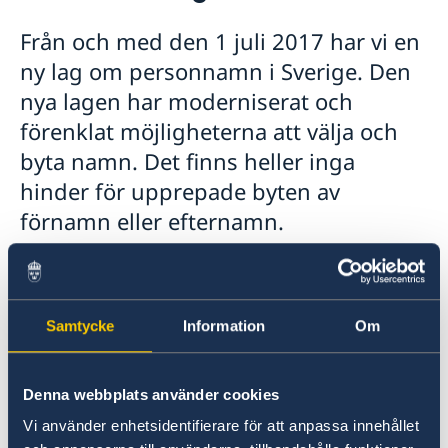
Rösta i Nederländerna
Från och med den 1 juli 2017 har vi en
Brevrösta i Nederländerna
Pass och nationellt ID-kort för vuxna
ny lag om personnamn i Sverige. Den
Pass och nationell ID-kort för barn
Samordningsnummer
nya lagen har moderniserat och
Om svenskt medborgarskap
förenklat möjligheterna att välja och
Provisoriskt pass
byta namn. Det finns heller inga
Akut hjälp
hinder för upprepade byten av
Flytta till Nederländerna
Gifta sig i Nederländerna
förnamn eller efternamn.
Arv i internationella situationer
Registrera nyfödd utomlands
Hos Skatteverket kan du ansöka om att få byta
Avgifter
förnamn eller efternamn och du kan också
Legaliseringar
ansöka om namn för nyfödda barn. Det finns
Körkort
Samtycke
Information
Om
olika blanketter för de olika
Namnändring
namnändringsansökningarna.
Pension & Levnadsintyg
Undervisning i svenska för barn
Denna webbplats använder cookies
Uppehållstillstånd eller personbevis
Om du vill ansöka om ett pass eller nationellt
Vi använder enhetsidentifierare för att anpassa innehållet
Reseinformation