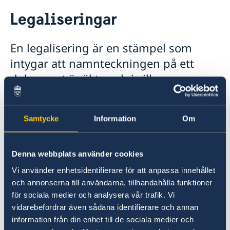
Rösta i Nederländerna
Legaliseringar
Hjälp till svenskar i Nederländerna
Rösta i Nederländerna
En legalisering är en stämpel som
Brevrösta i Nederländerna
Pass och nationellt ID-kort för vuxna
intygar att namnteckningen på ett
Pass och nationell ID-kort för barn
Samordningsnummer
dokument är äkta och i vilken
Om svenskt medborgarskap
egenskap undertecknaren har skrivit
Provisoriskt pass
på.
Akut hjälp
Samtycke
Information
Om
Flytta till Nederländerna
Ambassaden kan legalisera:
Gifta sig i Nederländerna
Arv i internationella situationer
Denna webbplats använder cookies
Registrera nyfödd utomlands
• dokument med underskrift av behörig
Avgifter
Vi använder enhetsidentifierare för att anpassa innehållet
tjänsteman vid svenska utrikesdepartementet,
Legaliseringar
och annonserna till användarna, tillhandahålla funktioner
• dokument med underskrift av behörig
Körkort
för sociala medier och analysera vår trafik. Vi
tjänsteman vid det lokala utrikesministeriet.
Namnändring
vidarebefordrar även sådana identifierare och annan
Pension & Levnadsintyg
information från din enhet till de sociala medier och
Mer information finns på
Undervisning i svenska för barn