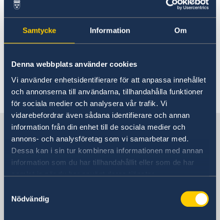
Rösta i Nauru
Terrorism
Hjälp till svenskar i Nauru
Samtycke
Information
Om
Rösta i Nauru
Reseinformation
Terrorism är globalt förekommande
Akut hjälp
Ambassadens reseinformation
Pass utomlands
och normal försiktighet bör iakttas
Denna webbplats använder cookies
Hjälp kring medborgarskap
Aktuella händelser
även i Nauru. Hotet om terrorism i
Allmänna säkerhetsläget
Vi använder enhetsidentifierare för att anpassa innehållet
Nauru bedöms dock som lågt.
Terrorism
och annonserna till användarna, tillhandahålla funktioner
Naturförhållanden och katastrofer
för sociala medier och analysera vår trafik. Vi
In- och utresebestämmelser
vidarebefordrar även sådana identifierare och annan
Hälso- och sjukvård
Sverige i Nauru
information från din enhet till de sociala medier och
Lokala lagar och sedvänjor
annons- och analysföretag som vi samarbetar med.
Kriminalitet och personlig säkerhet
Dessa kan i sin tur kombinera informationen med annan
Trafiksäkerhet
Sveriges ambassad
information som du har tillhandahållit eller som de har
Försäkringsskydd
samlat in när du har använt deras tjänster.
Övriga upplysningar
Samtyckesval
Stilla havet, Stockholm
Nödvändig