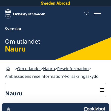
Sweden Abroad
Svenska
Om utlandet
Nauru
Om utlandet
Nauru
Reseinformation
Ambassadens reseinformation
Försäkringsskydd
Nauru
Rösta i Nauru
Försäkringsskydd
Hjälp till svenskar i Nauru