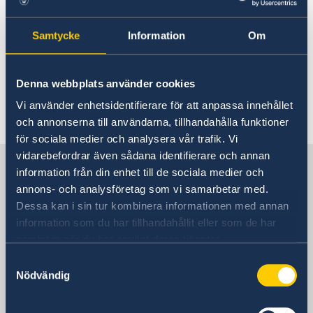
Rösta i Nauru
Reseinformation
Sverige och Nauru har inga ömsesidiga avtal
Akut hjälp
Samtycke
Information
Om
Ambassadens reseinformation
Pass utomlands
om socialskydd eller sjukförsäkringar varför
Hjälp kring medborgarskap
Aktuella händelser
man bör skaffa en täckande reseförsäkring
Allmänna säkerhetsläget
inför resan.
Denna webbplats använder cookies
Terrorism
Naturförhållanden och katastrofer
Vi använder enhetsidentifierare för att anpassa innehållet
Senast uppdaterad 03 aug. 2026, 10.44
In- och utresebestämmelser
och annonserna till användarna, tillhandahålla funktioner
Hälso- och sjukvård
för sociala medier och analysera vår trafik. Vi
Lokala lagar och sedvänjor
vidarebefordrar även sådana identifierare och annan
Sverige i Nauru
Kriminalitet och personlig säkerhet
information från din enhet till de sociala medier och
Trafiksäkerhet
annons- och analysföretag som vi samarbetar med.
Försäkringsskydd
Dessa kan i sin tur kombinera informationen med annan
Övriga upplysningar
Sveriges ambassad
information som du har tillhandahållit eller som de har
samlat in när du har använt deras tjänster.
Samtyckesval
Stilla havet, Stockholm
Nödvändig
Svenska konsulat