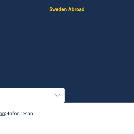
Sweden Abroad
ion
Inför resan