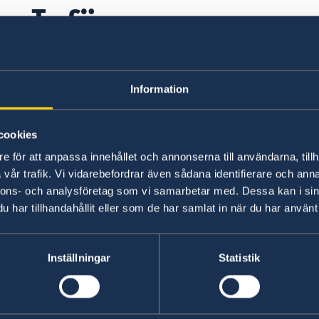
Inför resan
Resenärer bör alltid vara försäkrade, 
Information
beredda på att kunna hantera snabba f
extra kostnader.
cookies
Ambassaden uppmanar svenska resenärer att skr
e för att anpassa innehållet och annonserna till användarna, tillh
UD Resklar och aktivera notiser för Namibia.
vår trafik. Vi vidarebefordrar även sådana identifierare och anna
nnons- och analysföretag som vi samarbetar med. Dessa kan i sin
har tillhandahållit eller som de har samlat in när du har använt 
UD Resklar – reseinformation direkt i fickan - 
Svensklistan - Sweden Abroad
Inställningar
Statistik