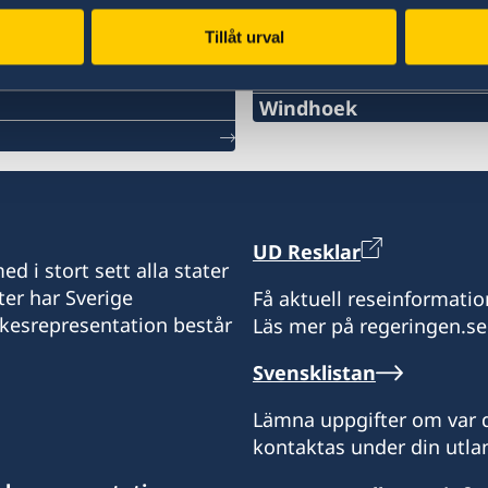
Tillåt urval
Svenska konsulat
Windhoek
Telefon
+264 81 122 1289
E-post
UD Resklar
d i stort sett alla stater
swehonoraryconsulaten
ter har Sverige
Få aktuell reseinformatio
ikesrepresentation består
Läs mer på regeringen.se
Drakensbergstreet 17
(cnr of Drakensberg and 
Svensklistan
please note, open by ap
Lämna uppgifter om var d
Consulate of Sweden
kontaktas under din utlan
PO Box 3855, Windhoek