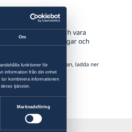
resa med marginaler och vara
Om
örändringar, förseningar och
iva upp sig på svensklistan, ladda ner
andahålla funktioner för
n information från din enhet
 tur kombinera informationen
deras tjänster.
Regeringen.se
Marknadsföring