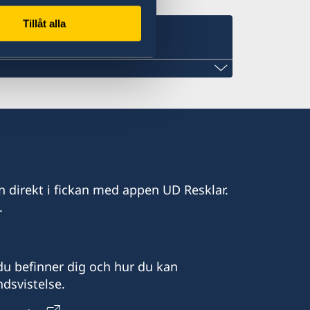
Tillåt alla
amibia@gmail.com
n direkt i fickan med appen UD Resklar.
.
Hakos street)
pointment only
u befinner dig och hur du kan
dsvistelse.