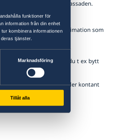
orat. Passet spärras av ambassaden.
a uppehållstillstånd i
andahålla funktioner för
n information från din enhet
visas genom handling/legitimation som
 tur kombinera informationen
deras tjänster.
 av svenskt medborgarskap.
kföringen är korrekta. Har du t ex bytt
Marknadsföring
nsöka om ett nytt pass.
kal valuta med betalkort eller kontant
Tillåt alla
r.