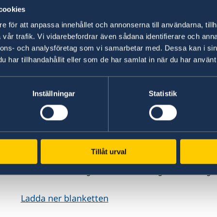
Polisrapport om passet är stulet eller förl
cookies
Om du är utskriven ur Sverige måste du vis
e för att anpassa innehållet och annonserna till användarna, tillh
bosättningslandet
vår trafik. Vi vidarebefordrar även sådana identifierare och anna
Har du dubbelt medborgarskap ska detta 
nnons- och analysföretag som vi samarbetar med. Dessa kan i sin
styrker detta.
har tillhandahållit eller som de har samlat in när du har använt 
Ifylld passansökan/uppgifter för prövning
Du är själv ansvarig för att uppgifterna i folkbo
Inställningar
Statistik
namn måste det vara registrerat innan du kan a
Du kan betala avgiften motsvarar SEK 1 600 i lo
vid ansökningstillfället.
Tillåt urval
Obs! Alla handlingar måste vara originalhandlinga
Ladda ner blanketten