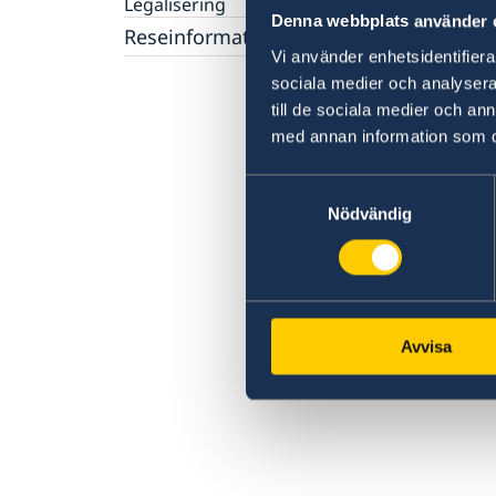
Legalisering
Denna webbplats använder 
Reseinformation
Vi använder enhetsidentifierar
Ambassadens reseinformation
sociala medier och analysera 
Aktuella händelser
till de sociala medier och a
Allmänna säkerhetsläget
med annan information som du 
Terrorism
Naturförhållanden och katastrofer
Samtyckesval
In- och utresebestämmelser
Nödvändig
Hälso- och sjukvård
Lokala lagar och sedvänjor
Kriminalitet och personlig säkerhet
Trafiksäkerhet
Skogsbränder
Avvisa