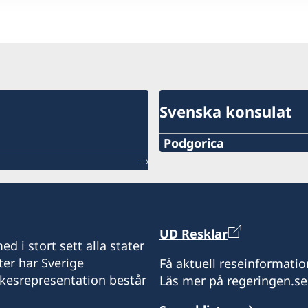
Svenska konsulat
Podgorica
Telefonnummer
+382 20 22 97 30
Epost adress
UD Resklar
d i stort sett alla stater
info@lawoffice-vujacic.c
ter har Sverige
Få aktuell reseinformatio
ikesrepresentation består
Läs mer på regeringen.se
Faxnummer