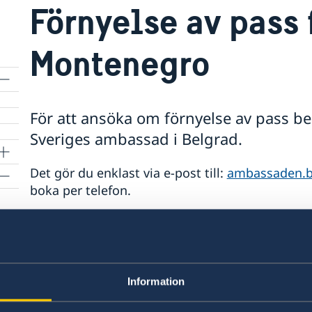
Förnyelse av pass 
Montenegro
För att ansöka om förnyelse av pass be
Sveriges ambassad i Belgrad.
Det gör du enklast via e-post till:
ambassaden.b
boka per telefon.
För en person som fyllt 18 år och tidigare haft 
Personlig närvaro
Tidigare pass ska medtas, om passet ej är g
Information
fotolegitimation.