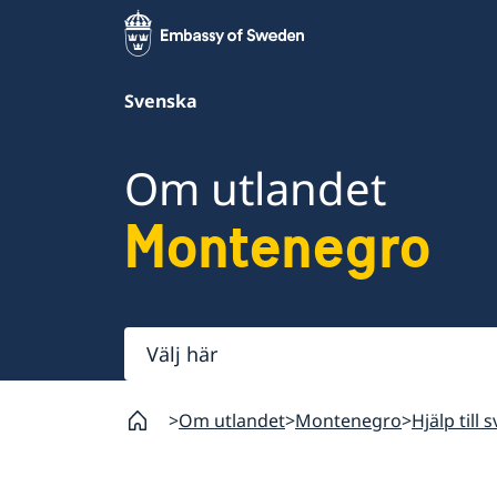
Svenska
Om utlandet
Montenegro
Välj
här
Om utlandet
Montenegro
Hjälp till