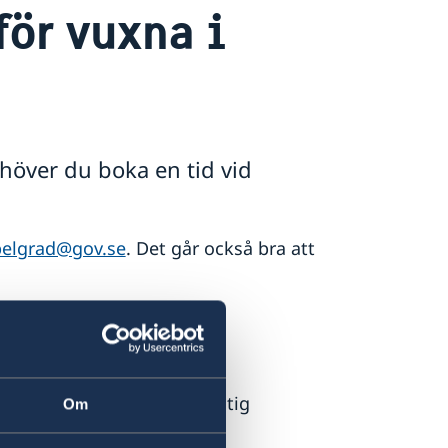
för vuxna i
höver du boka en tid vid
elgrad@gov.se
. Det går också bra att
svenskt pass krävs följande:
iltigt krävs även annan giltig
Om