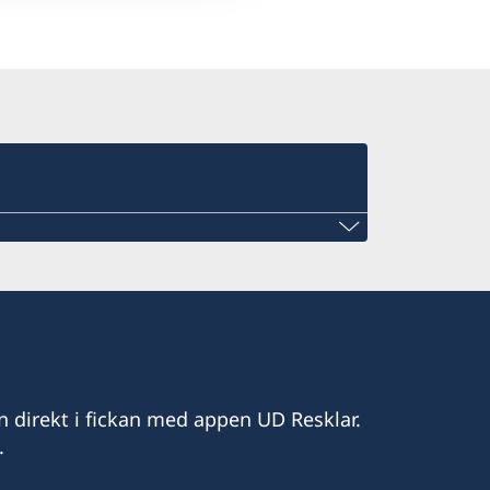
om
n direkt i fickan med appen UD Resklar.
.