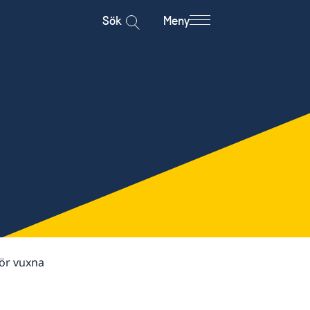
Sök
Meny
för vuxna