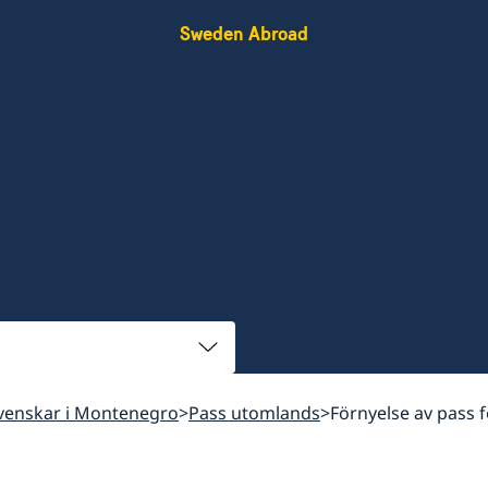
Sweden Abroad
 svenskar i Montenegro
Pass utomlands
Förnyelse av pass 