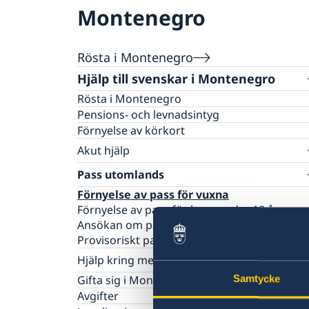
Montenegro
Rösta i Montenegro
Hjälp till svenskar i Montenegro
Rösta i Montenegro
Pensions- och levnadsintyg
Förnyelse av körkort
Akut hjälp
Vad kan ambassaden bistå med
Pass utomlands
Lokala larmnummer
Förnyelse av pass för vuxna
Förnyelse av pass för barn under 18 år
Ansökan om pass för barn under 18 år
Provisoriskt pass
Hjälp kring medborgarskap
Samtycke
Om svenskt medborgarskap
Gifta sig i Montenegro
Registrera nyfödd utomlands
Avgifter