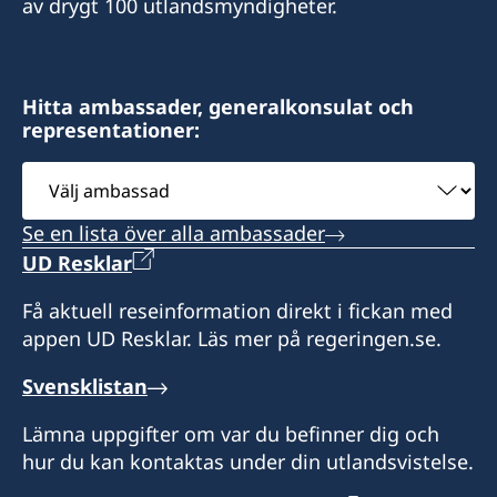
av drygt 100 utlandsmyndigheter.
Fax:
+976-11-326535
Bodi Tower 1201,
Hitta ambassader, generalkonsulat och
representationer:
Sukhbaatar Square,
Ulan Bator, Mongolia
Välj
ambassad
Måndag till fredag, kl. 09-17
Se en lista över alla ambassader
Konsul
UD Resklar
Boldkhuyag Luvsanvandan
Få aktuell reseinformation direkt i fickan med
appen UD Resklar. Läs mer på regeringen.se.
Svensklistan
Lämna uppgifter om var du befinner dig och
hur du kan kontaktas under din utlandsvistelse.