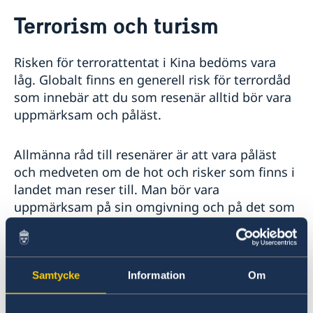
Rösta i Mongoliet
Terrorism och turism
Hjälp till svenskar i Mongoliet
Rösta i Mongoliet
Reseinformation
Risken för terrorattentat i Kina bedöms vara
Pass utomlands
Ambassadens reseinformation
Legaliseringar
låg. Globalt finns en generell risk för terrordåd
Hjälp kring medborgarskap
Aktuella händelser
som innebär att du som resenär alltid bör vara
Kriser och katastrofer
Akut hjälp
Allmänna säkerhetsläget
uppmärksam och påläst.
Evakuering vid kriser och katastrofer
Försäkringsskydd
Terrorism
Lagen om konsulära katastrofinsatser
Övriga upplysningar
Naturförhållanden och katastrofer
UD och ambassadernas krisberedskap
Allmänna råd till resenärer är att vara påläst
In- och utresebestämmelser
och medveten om de hot och risker som finns i
Hälso- och sjukvård
Lokala lagar och sedvänjor
landet man reser till. Man bör vara
Trafiksäkerhet
uppmärksam på sin omgivning och på det som
Kriminalitet och personlig säkerhet
verkar udda eller avvikande i sammanhanget,
Resa i landet
särskilt på platser med stora folksamlingar
som till exempel större evenemang, offentliga
platser, i och omkring offentliga byggnader, vid
Samtycke
Information
Om
turistattraktioner, på allmänna transportmedel,
på marknader och i butikscentra. Man bör hålla