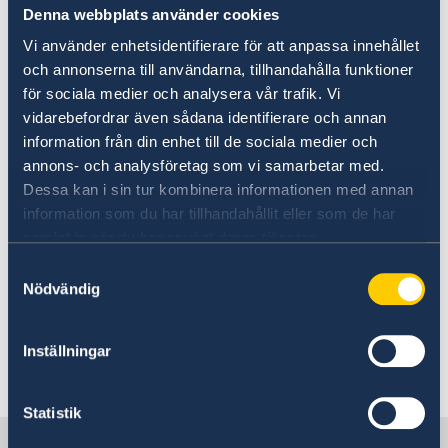
Denna webbplats använder cookies
sig informerad om situationen i landet och
noga följa de lokala myndigheternas
Vi använder enhetsidentifierare för att anpassa innehållet
anvisningar i säkerhetsfrågor.
och annonserna till användarna, tillhandahålla funktioner
för sociala medier och analysera vår trafik. Vi
vidarebefordrar även sådana identifierare och annan
information från din enhet till de sociala medier och
annons- och analysföretag som vi samarbetar med.
Dessa kan i sin tur kombinera informationen med annan
Terrorism och hot utomlands
information som du har tillhandahållit eller som de har
samlat in när du har använt deras tjänster.
Här finns grundläggande information som
Samtyckesval
gäller för alla länder. I vissa länder gäller
Nödvändig
dessutom ytterligare villkor. Kontakta ansvarig
ambassad för mer information.
Inställningar
Läs mer
Statistik