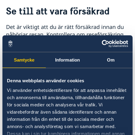
Rösta i Mongoliet
Se till att vara försäkrad
Hjälp till svenskar i Mongoliet
Rösta i Mongoliet
Reseinformation
Det är viktigt att du är rätt försäkrad innan du
Pass utomlands
Ambassadens reseinformation
Legaliseringar
påbörjar resan. Kontrollera om reseförsäkring
Hjälp kring medborgarskap
Aktuella händelser
ingår i din hemförsäkring. Med reseförsäkring
Kriser och katastrofer
Akut hjälp
Allmänna säkerhetsläget
kan du få hjälp om du blir sjuk, skadad eller
Evakuering vid kriser och katastrofer
Försäkringsskydd
Terrorism
behöver sjuktransport till Sverige.
Lagen om konsulära katastrofinsatser
Övriga upplysningar
Samtycke
Information
Om
Naturförhållanden och katastrofer
UD och ambassadernas krisberedskap
In- och utresebestämmelser
Hälso- och sjukvård
Se till att vara försäkrad
Lokala lagar och sedvänjor
Denna webbplats använder cookies
Trafiksäkerhet
Vi använder enhetsidentifierare för att anpassa innehållet
Kriminalitet och personlig säkerhet
Här finns grundläggande information som
och annonserna till användarna, tillhandahålla funktioner
Resa i landet
gäller för alla länder. I vissa länder gäller
för sociala medier och analysera vår trafik. Vi
dessutom ytterligare villkor. Kontakta ansvarig
vidarebefordrar även sådana identifierare och annan
ambassad för mer information.
information från din enhet till de sociala medier och
annons- och analysföretag som vi samarbetar med.
Dessa kan i sin tur kombinera informationen med annan