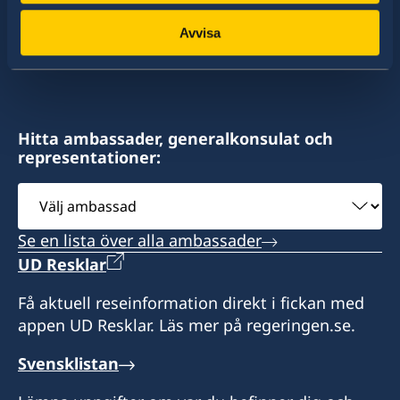
av dessa stater har Sverige ambassader och
mongolia@sweden-consulate.mn
konsulat. Sveriges utrikesrepresentation består
Avvisa
av drygt 100 utlandsmyndigheter.
Fax:
+976-11-326535
Bodi Tower 1201,
Hitta ambassader, generalkonsulat och
representationer:
Sukhbaatar Square,
Ulan Bator, Mongolia
Välj
ambassad
Måndag till fredag, kl. 09-17
Se en lista över alla ambassader
Konsul
UD Resklar
Boldkhuyag Luvsanvandan
Få aktuell reseinformation direkt i fickan med
appen UD Resklar. Läs mer på regeringen.se.
Svensklistan