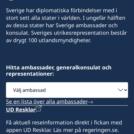
+976-11-313007 / 261
Sverige har diplomatiska förbindelser med i
E-post:
stort sett alla stater i världen. I ungefär hälften
av dessa stater har Sverige ambassader och
mongolia@sweden-consulate.mn
konsulat. Sveriges utrikesrepresentation består
av drygt 100 utlandsmyndigheter.
Fax:
+976-11-326535
Bodi Tower 1201,
Hitta ambassader, generalkonsulat och
representationer:
Sukhbaatar Square,
Ulan Bator, Mongolia
Välj
ambassad
Måndag till fredag, kl. 09-17
Se en lista över alla ambassader
Konsul
UD Resklar
Boldkhuyag Luvsanvandan
Få aktuell reseinformation direkt i fickan med
appen UD Resklar. Läs mer på regeringen.se.