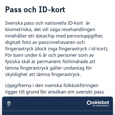
Rösta i Mongoliet
Pass och ID-kort
Hjälp till svenskar i Mongoliet
Rösta i Mongoliet
Reseinformation
Svenska pass och nationella ID-kort är
Pass utomlands
Ambassadens reseinformation
Legaliseringar
biometriska, det vill säga resehandlingen
Hjälp kring medborgarskap
Aktuella händelser
innehåller ett datachip med personuppgifter,
Kriser och katastrofer
Akut hjälp
Allmänna säkerhetsläget
digitalt foto av passinnehavaren och
Evakuering vid kriser och katastrofer
Försäkringsskydd
Terrorism
fingeravtryck (dock inga fingeravtryck i id-kort).
Lagen om konsulära katastrofinsatser
Övriga upplysningar
Naturförhållanden och katastrofer
För barn under 6 år och personer som av
UD och ambassadernas krisberedskap
In- och utresebestämmelser
fysiska skäl är permanent förhindrade att
Hälso- och sjukvård
lämna fingeravtryck gäller undantag för
Lokala lagar och sedvänjor
skyldighet att lämna fingeravtryck.
Trafiksäkerhet
Kriminalitet och personlig säkerhet
Uppgifterna i den svenska folkbokföringen
Resa i landet
ligger till grund för ansökan om svenskt pass
och nationellt id-kort. Det är därför viktigt att
passökanden i god tid före ansökan
kontrollerar med Skatteverket att rätt uppgifter