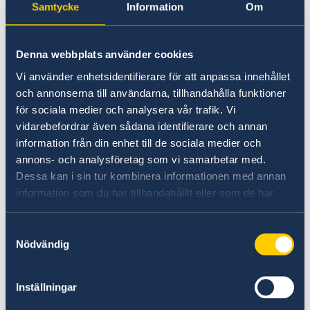
är införda. Se vidare på hemsidorna för
Samtycke
Information
Om
Skattverket samt Polisen.
Denna webbplats använder cookies
För passökanden som är född utomlands och
Vi använder enhetsidentifierare för att anpassa innehållet
under 22 år finns särskilda bestämmelser
och annonserna till användarna, tillhandahålla funktioner
angående passets giltighetstid och det svenska
för sociala medier och analysera vår trafik. Vi
medborgarskapet.
vidarebefordrar även sådana identifierare och annan
Ytterligare information finns på
information från din enhet till de sociala medier och
Migrationsverkets webbplats
annons- och analysföretag som vi samarbetar med.
Dessa kan i sin tur kombinera informationen med annan
information som du har tillhandahållit eller som de har
samlat in när du har använt deras tjänster.
Kontrollera pass och visum
Samtyckesval
Nödvändig
Här finns grundläggande information som
gäller för alla länder. I vissa länder gäller
Inställningar
dessutom ytterligare villkor. Kontakta ansvarig