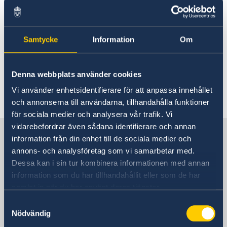
Rösta i Mongoliet
Terrorism
Hjälp till svenskar i Mongoliet
Rösta i Mongoliet
Reseinformation
Samtycke
Information
Om
Terrorhandlingar är mycket ovanliga. Det finns
Pass utomlands
Ambassadens reseinformation
Legaliseringar
inget hot, men var uppmärksam på offentliga
Hjälp kring medborgarskap
Aktuella händelser
platser.
Denna webbplats använder cookies
Akut hjälp
Allmänna säkerhetsläget
Vi använder enhetsidentifierare för att anpassa innehållet
Terrorism
Senast uppdaterad 03 aug. 2026, 08.53
Naturförhållanden och katastrofer
och annonserna till användarna, tillhandahålla funktioner
In- och utresebestämmelser
för sociala medier och analysera vår trafik. Vi
Hälso- och sjukvård
vidarebefordrar även sådana identifierare och annan
Sverige i Mongoliet
Lokala lagar och sedvänjor
information från din enhet till de sociala medier och
Trafiksäkerhet
annons- och analysföretag som vi samarbetar med.
Kriminalitet och personlig säkerhet
Dessa kan i sin tur kombinera informationen med annan
Sveriges ambassad
Resa i landet
information som du har tillhandahållit eller som de har
Kriser och katastrofer
samlat in när du har använt deras tjänster.
Evakuering vid kriser och katastrofer
Försäkringsskydd
Samtyckesval
Kina, Peking
Lagen om konsulära katastrofinsatser
Övriga upplysningar
Nödvändig
UD och ambassadernas krisberedskap