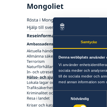
Mongoliet
Rösta i Mongoliet
Hjälp till svenskar i Mongoliet
Rösta i Mongoliet
Reseinformation
Pass utomlands
Samtycke
Ambassadens reseinformation
Legaliseringar
Hjälp kring medborgarskap
Aktuella händelser
Akut hjälp
Allmänna säkerhetsläget
Denna webbplats använder 
Terrorism
Vi använder enhetsidentifierar
Naturförhållanden och katastrofer
sociala medier och analysera 
In- och utresebestämmelser
till de sociala medier och a
Hälso- och sjukvård
Lokala lagar och sedvänjor
med annan information som du 
Trafiksäkerhet
Kriminalitet och personlig säkerhet
Samtyckesval
Resa i landet
Nödvändig
Kriser och katastrofer