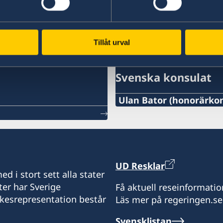
Tillåt urval
Svenska konsulat
Ulan Bator (honorärkon
Tel:
+976-11-313007 / 261
E-post:
UD Resklar
d i stort sett alla stater
mongolia@sweden-consu
ter har Sverige
Få aktuell reseinformatio
ikesrepresentation består
Läs mer på regeringen.se
Fax:
Svensklistan