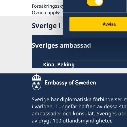
Evakuering vid kriser och katastrofer
Försäkringsskydd
Lagen om konsulära katastrofinsatser
Övriga upplysningar
UD och ambassadernas krisberedskap
Sverige i Mongoliet
Avvisa
Sveriges ambassad
Kina, Peking
Sverige har diplomatiska förbindelser me
i världen. I ungefär hälften av dessa sta
ambassader och konsulat. Sveriges utr
av drygt 100 utlandsmyndigheter.