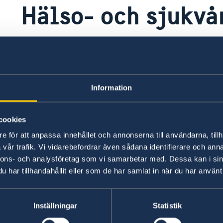
Hälso- och sjukvå
Sjukvården i Mongoliet har inte samma standar
förhållandena oftast mycket bristfälliga.
Information
Inför en resa bör varje resenär kontrollera att h
cookies
Ambassaden uppmanar resenärer att ha ett för
sjukevakuering på grund av att flertalet allvarl
e för att anpassa innehållet och annonserna till användarna, tillh
behandlas i Mongoliet.
vår trafik. Vi vidarebefordrar även sådana identifierare och anna
nnons- och analysföretag som vi samarbetar med. Dessa kan i sin
har tillhandahållit eller som de har samlat in när du har använt 
Senast uppdaterad 03 aug. 2026, 08.53
Inställningar
Statistik