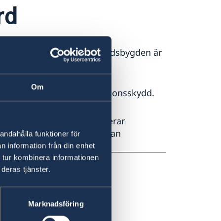
rd
d som i Sverige och på landsbygden är
Om
en har ett fullgott vaccinationsskydd.
säkringsskydd som inkluderar
iga sjukdomstillstånd inte kan
andahålla funktioner för
n information från din enhet
 tur kombinera informationen
deras tjänster.
Marknadsföring