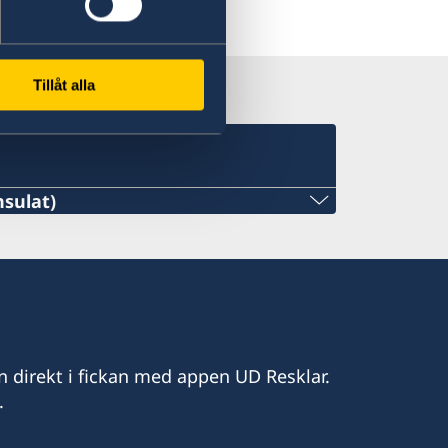
Tillåt alla
sulat)
late.mn
n direkt i fickan med appen UD Resklar.
.