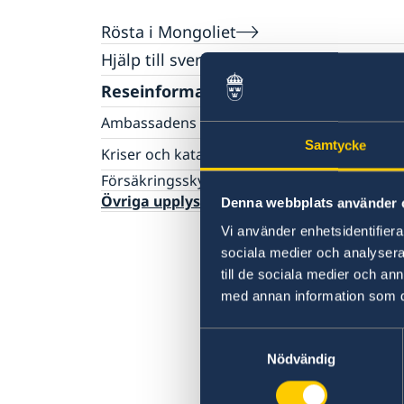
Rösta i Mongoliet
Hjälp till svenskar i Mongoliet
Rösta i Mongoliet
Reseinformation
Pass utomlands
Ambassadens reseinformation
Legaliseringar
Samtycke
Hjälp kring medborgarskap
Aktuella händelser
Kriser och katastrofer
Akut hjälp
Allmänna säkerhetsläget
Evakuering vid kriser och katastrofer
Försäkringsskydd
Terrorism
Lagen om konsulära katastrofinsatser
Övriga upplysningar
Denna webbplats använder 
Naturförhållanden och katastrofer
UD och ambassadernas krisberedskap
In- och utresebestämmelser
Vi använder enhetsidentifierar
Hälso- och sjukvård
sociala medier och analysera 
Lokala lagar och sedvänjor
till de sociala medier och a
Trafiksäkerhet
med annan information som du 
Kriminalitet och personlig säkerhet
Resa i landet
Samtyckesval
Nödvändig