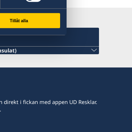
Tillåt alla
sulat)
late.mn
n direkt i fickan med appen UD Resklar.
.