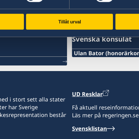
Tillåt urval
Svenska konsulat
Ulan Bator (honorärkon
Tel:
+976-11-313007 / 261
E-post:
UD Resklar
d i stort sett alla stater
mongolia@sweden-consu
ter har Sverige
Få aktuell reseinformatio
ikesrepresentation består
Läs mer på regeringen.se
Fax:
Svensklistan
+976-11-326535