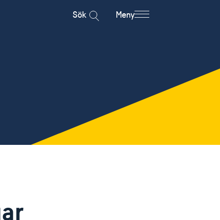
Sök
Meny
ar