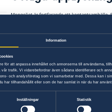
Mongoliet är fortfarande ett kontantsamhälle.
hotell och restauranger
, dock har bankomater bli
även möjlighet att skicka pengar från Sverige 
Information
Det finns ingen svensk ambassad i Mongoliet oc
distans från den svenska ambassaden i Peking. 
konsulära jour som nås via ambassadens växel
cookies
+86-10-85311800
e för att anpassa innehållet och annonserna till användarna, tillh
vår trafik. Vi vidarebefordrar även sådana identifierare och anna
Konsulärt bistånd kan lämnas av annan EU-ambas
nnons- och analysföretag som vi samarbetar med. Dessa kan i sin
ambassad, telefon
+976 7013 3900 eller via der
har tillhandahållit eller som de har samlat in när du har använt 
Om man förlorar sitt pass i Mongoliet ansöker 
Inställningar
Statistik
Emergency Travel Document) på en av EU-ambas
ETD inte godkänns som resehandling av Kina.