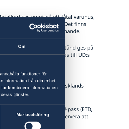
Betalkort tas emot på ett fåtal varuhus,
vit allt vanligare i städer. Det finns
med Western Union eller liknande.
Om
h eventuellt konsulärt bistånd ges på
Utanför kontorstid hänvisas till UD:s
andahålla funktioner för
n information från din enhet
sad i Ulan Bator, t.ex. Tysklands
 tur kombinera informationen
as
hemsida
.
deras tjänster.
man om ett provisoriskt EU-pass (ETD,
Marknadsföring
saderna i Ulan Bator. Observera att